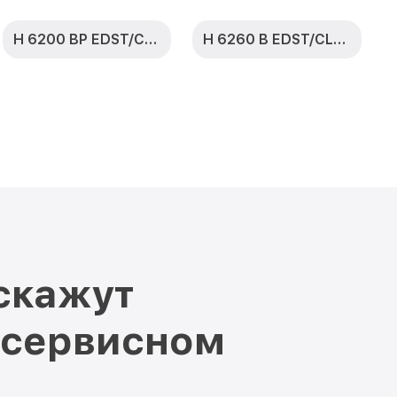
H 6200 BP EDST/CLST
H 6260 B EDST/CLST
скажут
 сервисном