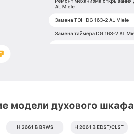
Ремонт механизма открывания 
AL Miele
Замена ТЭН DG 163-2 AL Miele
Замена таймера DG 163-2 AL Mie
Замена предохранителя DG 163-
Замена шнура питания DG 163-2
Замена термодатчика DG 163-2 
Замена панели управления DG 1
ие модели духового шкафа 
H 2661 B BRWS
H 2661 B EDST/CLST