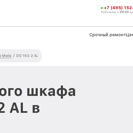
+7 (495) 152
Работаем с
09:00
д
Срочный ремонт
Це
 Miele
/
DG 163-2 AL
ого шкафа
2 AL в