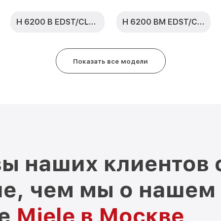
H 6200 B EDST/CLST
H 6200 BM EDST/CLST
Показать все модели
ы наших клиентов 
е, чем мы о нашем
ре
Miele в Москве