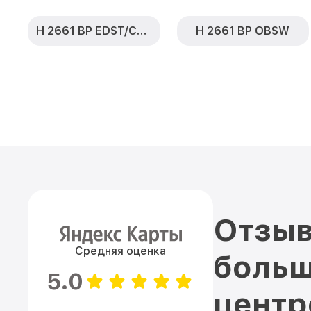
H 2661 BP EDST/CLST
H 2661 BP OBSW
Отзыв
Средняя оценка
больш
5.0
цент