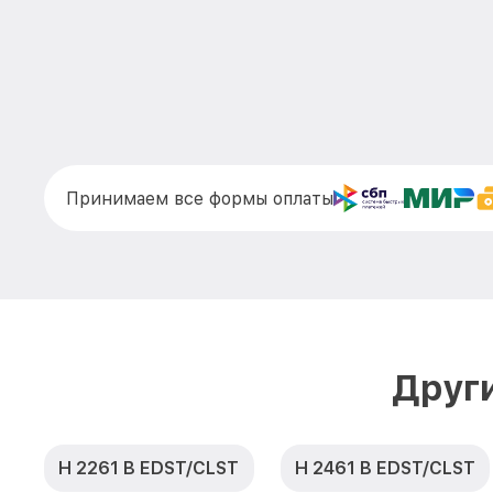
Принимаем все формы оплаты
Друг
H 2261 B EDST/CLST
H 2461 B EDST/CLST