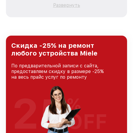
каждого пользователя продукции Miele, вне
Развернуть
зависимости от сложности поломки. Мы
стремимся к тому, чтобы каждый клиент был
удовлетворен скоростью и качеством
предоставляемых услуг. Наша цель — стать
лучшим сервисным центром Miele в городе
Москве, постоянно повышая уровень доверия
и лояльности наших клиентов.
Скидка -25% на ремонт
любого устройства Miele
По предварительной записи с сайта,
предоставляем скидку в размере -25%
на весь прайс услуг по ремонту
25
%
OFF