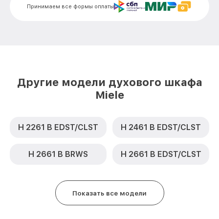
Замена термодатчика DG 163-2 IX Miele
от 900₽
Принимаем все формы оплаты
Замена панели управления DG 163-2 IX
от 1500₽
Miele
Другие модели духового шкафа
Miele
H 2261 B EDST/CLST
H 2461 B EDST/CLST
H 2661 B BRWS
H 2661 B EDST/CLST
Показать все модели