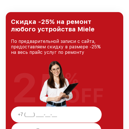
предоставляемых услуг. Наша цель — стать
лучшим сервисным центром Miele в городе
Москве, постоянно повышая уровень доверия
и лояльности наших клиентов.
Скидка -25% на ремонт
любого устройства Miele
По предварительной записи с сайта,
предоставляем скидку в размере -25%
на весь прайс услуг по ремонту
25
%
OFF