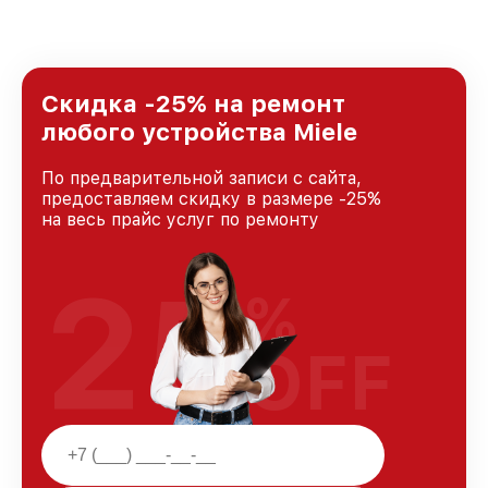
удовлетворен скоростью и качеством
предоставляемых услуг. Наша цель — стать
лучшим сервисным центром Miele в городе
Москве, постоянно повышая уровень доверия
и лояльности наших клиентов.
Скидка -25% на ремонт
любого устройства Miele
По предварительной записи с сайта,
предоставляем скидку в размере -25%
на весь прайс услуг по ремонту
25
%
OFF