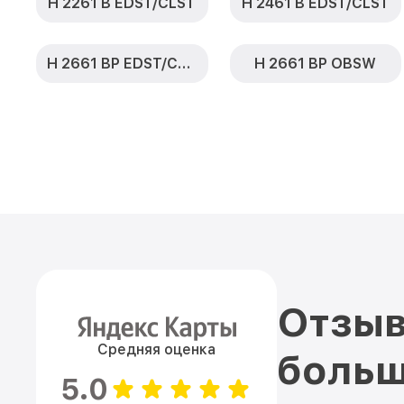
H 2261 B EDST/CLST
H 2461 B EDST/CLST
H 2661 BP EDST/CLST
H 2661 BP OBSW
Отзыв
Средняя оценка
больш
5.0