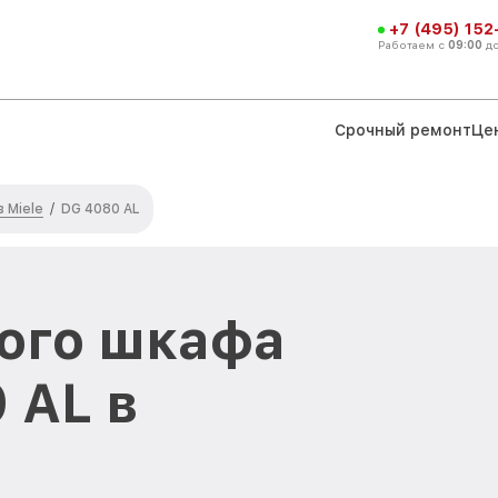
+7 (495) 152
Работаем с
09:00
д
Срочный ремонт
Це
 Miele
/
DG 4080 AL
ого шкафа
 AL в