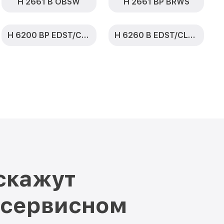
H 2661 B OBSW
H 2661 BP BRWS
H 6200 BP EDST/CLST
H 6260 B EDST/CLST
скажут
 сервисном