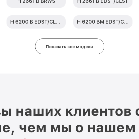
H 2661 B BRWS
H 2661 B EDST/CLST
H 6200 B EDST/CLST
H 6200 BM EDST/CLST
Показать все модели
ы наших клиентов 
е, чем мы о нашем