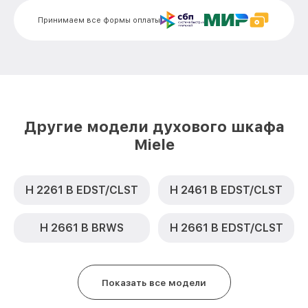
Замена термодатчика DG 5060 Al Miele
от 900₽
Принимаем все формы оплаты
Замена панели управления DG 5060 Al
от 1500₽
Miele
Другие модели духового шкафа
Miele
H 2261 B EDST/CLST
H 2461 B EDST/CLST
H 2661 B BRWS
H 2661 B EDST/CLST
Показать все модели