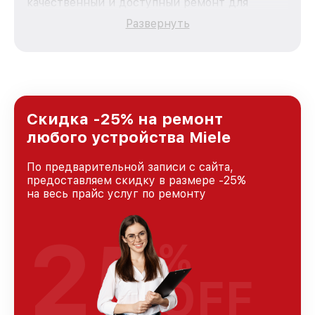
качественный и доступный ремонт для
каждого пользователя продукции Miele, вне
Развернуть
зависимости от сложности поломки. Мы
стремимся к тому, чтобы каждый клиент был
удовлетворен скоростью и качеством
предоставляемых услуг. Наша цель — стать
лучшим сервисным центром Miele в городе
Москве, постоянно повышая уровень доверия
и лояльности наших клиентов.
Скидка -25% на ремонт
любого устройства Miele
По предварительной записи с сайта,
предоставляем скидку в размере -25%
на весь прайс услуг по ремонту
25
%
OFF