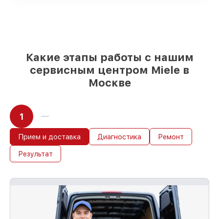
Качественные реплики и
оригинальные детали по вашему
выбору
– под любые финансовые
возможности
85%
работ за 1–2 часа, если мастер
приступает к восстановлению сразу
Какие этапы работы с нашим
сервисным центром Miele в
Москве
1
Прием и доставка
Диагностика
Ремонт
Результат