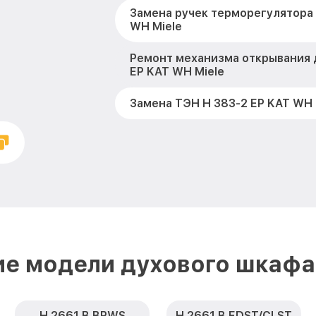
Замена ручек терморегулятора 
WH Miele
Ремонт механизма открывания 
EP KAT WH Miele
Замена ТЭН H 383-2 EP KAT WH 
Замена таймера H 383-2 EP KAT
Замена предохранителя H 383-
Miele
Замена шнура питания H 383-2
Miele
Замена термодатчика H 383-2 E
ие модели духового шкафа 
Замена панели управления H 3
Miele
H 2661 B BRWS
H 2661 B EDST/CLST