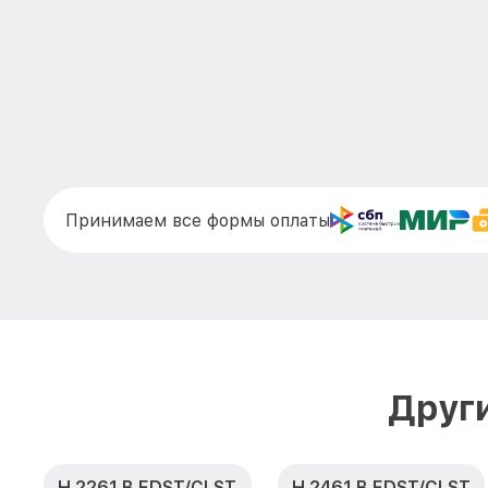
Принимаем все формы оплаты
Друг
H 2261 B EDST/CLST
H 2461 B EDST/CLST