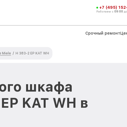
+7 (495) 152
Работаем с
09:00
д
Срочный ремонт
Це
 Miele
/
H 383-2 EP KAT WH
ого шкафа
 EP KAT WH в