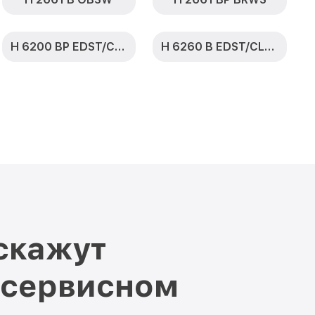
H 6200 BP EDST/CLST
H 6260 B EDST/CLST
скажут
 сервисном