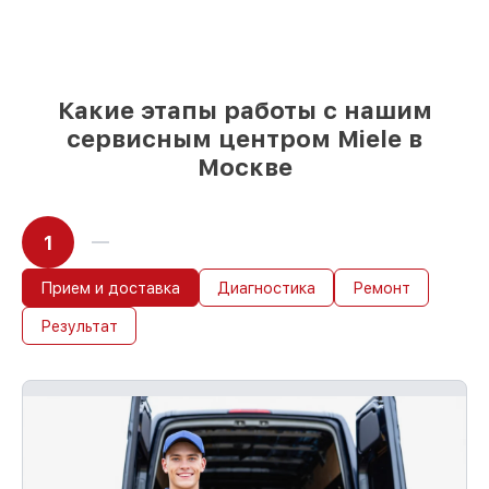
качественные реплики на ваш выбор
–
для любого бюджета
85%
работ быстро и без задержек, при
условии, что обслуживание началось
сразу
Какие этапы работы с нашим
сервисным центром Miele в
Москве
1
Прием и доставка
Диагностика
Ремонт
Результат