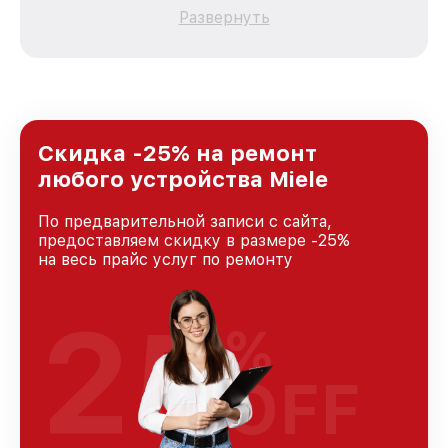
каждого пользователя продукции Miele, вне
Развернуть
зависимости от сложности поломки. Мы
стремимся к тому, чтобы каждый клиент был
удовлетворен скоростью и качеством
предоставляемых услуг. Наша цель — стать
лучшим сервисным центром Miele в городе
Москве, постоянно повышая уровень доверия
и лояльности наших клиентов.
Скидка -25% на ремонт
любого устройства Miele
По предварительной записи с сайта,
предоставляем скидку в размере -25%
на весь прайс услуг по ремонту
25
%
OFF