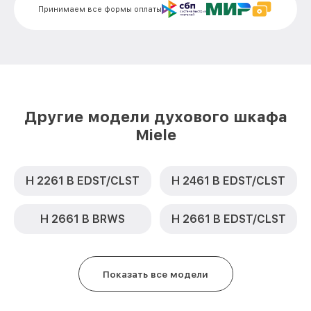
Замена термодатчика H 4112 B ED Miele
от 900₽
Принимаем все формы оплаты
Замена панели управления H 4112 B ED
от 1500₽
Miele
Другие модели духового шкафа
Miele
H 2261 B EDST/CLST
H 2461 B EDST/CLST
H 2661 B BRWS
H 2661 B EDST/CLST
Показать все модели