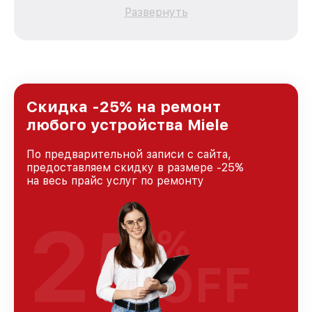
каждого пользователя продукции Miele, вне
Развернуть
зависимости от сложности поломки. Мы
стремимся к тому, чтобы каждый клиент был
удовлетворен скоростью и качеством
предоставляемых услуг. Наша цель — стать
лучшим сервисным центром Miele в городе
Москве, постоянно повышая уровень доверия
и лояльности наших клиентов.
Скидка -25% на ремонт
любого устройства Miele
По предварительной записи с сайта,
предоставляем скидку в размере -25%
на весь прайс услуг по ремонту
25
%
OFF