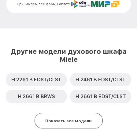
Замена термодатчика H 4270 BP IX Miele
от 900₽
Принимаем все формы оплаты
Замена панели управления H 4270 BP IX
от 1500₽
Miele
Другие модели духового шкафа
Miele
H 2261 B EDST/CLST
H 2461 B EDST/CLST
H 2661 B BRWS
H 2661 B EDST/CLST
Показать все модели