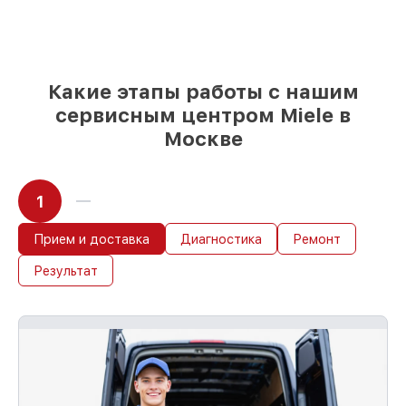
Качественные реплики и
оригинальные детали по вашему
выбору
– с учётом всех запросов
85%
работ быстро и без задержек, при
условии, что обслуживание началось
Какие этапы работы с нашим
сразу
сервисным центром Miele в
Москве
1
Прием и доставка
Диагностика
Ремонт
Результат