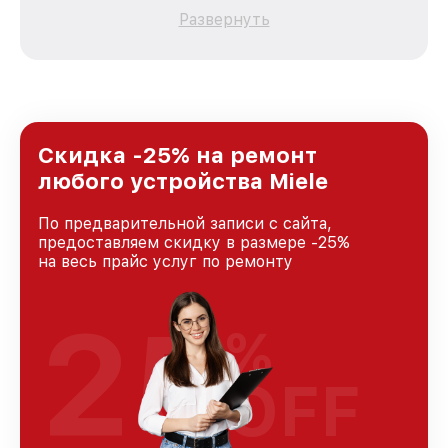
каждого пользователя продукции Miele, вне
Развернуть
зависимости от сложности поломки. Мы
стремимся к тому, чтобы каждый клиент был
удовлетворен скоростью и качеством
предоставляемых услуг. Наша цель — стать
лучшим сервисным центром Miele в городе
Москве, постоянно повышая уровень доверия
и лояльности наших клиентов.
Скидка -25% на ремонт
любого устройства Miele
По предварительной записи с сайта,
предоставляем скидку в размере -25%
на весь прайс услуг по ремонту
25
%
OFF