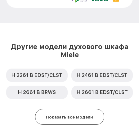
Замена термодатчика H 4270 BP SW
от 900₽
Miele
Замена панели управления H 4270 BP SW
от 1500₽
Miele
Другие модели духового шкафа
Miele
H 2261 B EDST/CLST
H 2461 B EDST/CLST
H 2661 B BRWS
H 2661 B EDST/CLST
Показать все модели