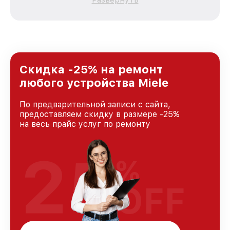
зависимости от сложности поломки. Мы
стремимся к тому, чтобы каждый клиент был
удовлетворен скоростью и качеством
предоставляемых услуг. Наша цель — стать
лучшим сервисным центром Miele в городе
Москве, постоянно повышая уровень доверия
и лояльности наших клиентов.
Скидка -25% на ремонт
любого устройства Miele
По предварительной записи с сайта,
предоставляем скидку в размере -25%
на весь прайс услуг по ремонту
25
%
OFF