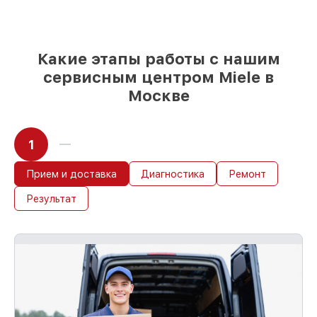
Подбор оригинальных комплектующих
и надежных реплик с возможностью
выбрать
– под любые финансовые
возможности
Какие этапы работы с нашим
85%
работ быстро и без задержек, если
сервисным центром Miele в
мастер приступает к восстановлению
Москве
сразу
1
Прием и доставка
Диагностика
Ремонт
Результат