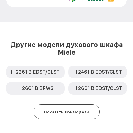
Замена панели управления H 4450 B IX
от 1500₽
Miele
Другие модели духового шкафа
Miele
H 2261 B EDST/CLST
H 2461 B EDST/CLST
H 2661 B BRWS
H 2661 B EDST/CLST
Показать все модели