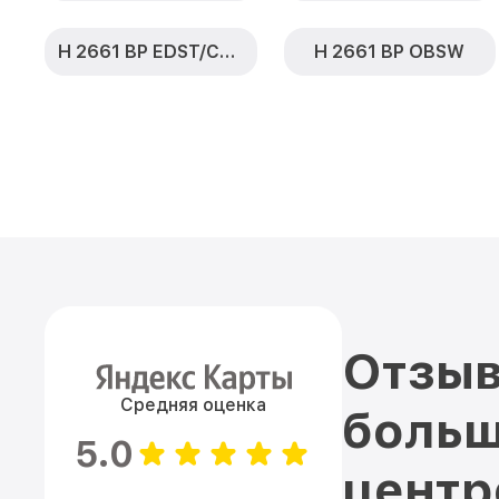
H 2661 BP EDST/CLST
H 2661 BP OBSW
Отзыв
Средняя оценка
больш
5.0
цент