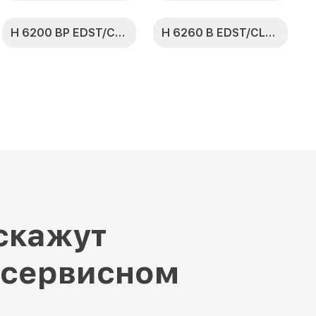
H 6200 BP EDST/CLST
H 6260 B EDST/CLST
скажут
 сервисном