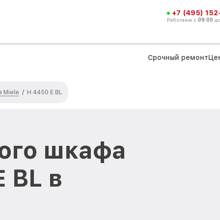
+7 (495) 152
Работаем с
09:00
д
Срочный ремонт
Це
 Miele
/
H 4450 E BL
ого шкафа
E BL в