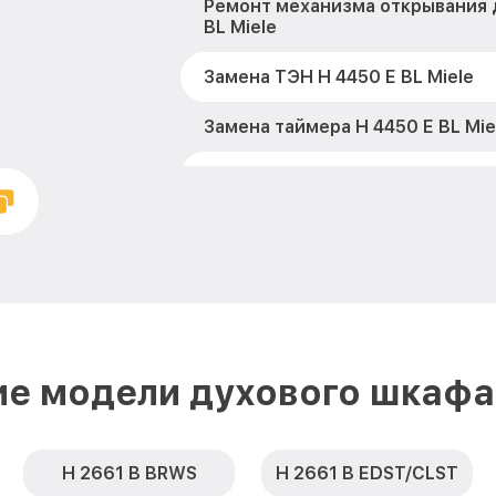
Ремонт механизма открывания 
BL Miele
Замена ТЭН H 4450 E BL Miele
Замена таймера H 4450 E BL Mie
Замена предохранителя H 4450 
Замена шнура питания H 4450 E 
Замена термодатчика H 4450 E 
Замена панели управления H 445
ие модели духового шкафа 
H 2661 B BRWS
H 2661 B EDST/CLST