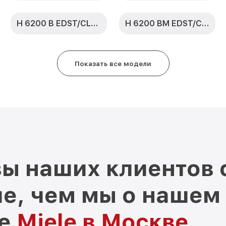
H 6200 B EDST/CLST
H 6200 BM EDST/CLST
Показать все модели
ы наших клиентов 
е, чем мы о нашем
ре
Miele в Москве