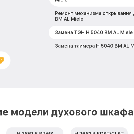
Ремонт механизма открывания 
BM AL Miele
Замена ТЭН H 5040 BM AL Miele
Замена таймера H 5040 BM AL M
Замена предохранителя H 5040 
Замена шнура питания H 5040 B
Замена термодатчика H 5040 BM
Замена панели управления H 50
ие модели духового шкафа 
H 2661 B BRWS
H 2661 B EDST/CLST