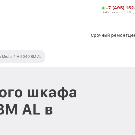
+7 (495) 152
Работаем с
09:00
д
Срочный ремонт
Це
 Miele
/
H 5040 BM AL
ого шкафа
BM AL в