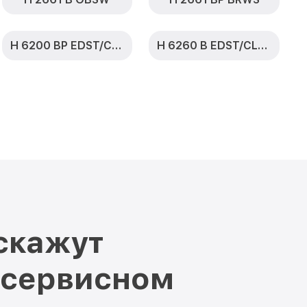
H 6200 BP EDST/CLST
H 6260 B EDST/CLST
скажут
 сервисном