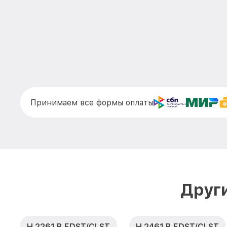
Принимаем все формы оплаты
Друг
H 2261 B EDST/CLST
H 2461 B EDST/CLST