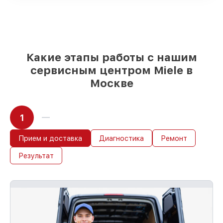
и надежных реплик с возможностью
выбрать
– для любого бюджета
85%
работ быстро и без задержек, при
условии, что обслуживание началось
сразу
Какие этапы работы с нашим
сервисным центром Miele в
Москве
1
Прием и доставка
Диагностика
Ремонт
Результат