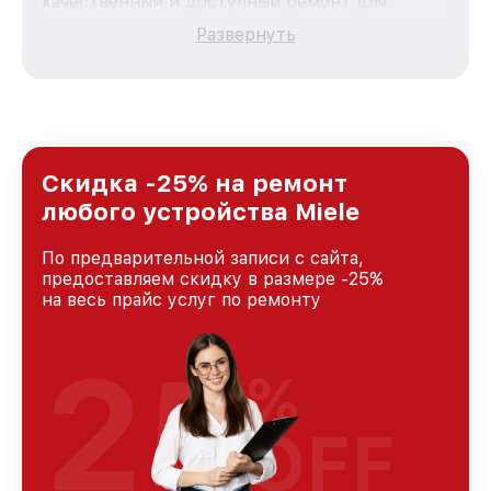
качественный и доступный ремонт для
каждого пользователя продукции Miele, вне
Развернуть
зависимости от сложности поломки. Мы
стремимся к тому, чтобы каждый клиент был
удовлетворен скоростью и качеством
предоставляемых услуг. Наша цель — стать
лучшим сервисным центром Miele в городе
Москве, постоянно повышая уровень доверия
и лояльности наших клиентов.
Скидка -25% на ремонт
любого устройства Miele
По предварительной записи с сайта,
предоставляем скидку в размере -25%
на весь прайс услуг по ремонту
25
%
OFF