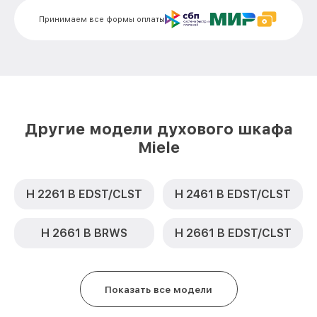
Замена термодатчика H 5061 B BK Miele
от 900₽
Принимаем все формы оплаты
Замена панели управления H 5061 B BK
от 1500₽
Miele
Другие модели духового шкафа
Miele
H 2261 B EDST/CLST
H 2461 B EDST/CLST
H 2661 B BRWS
H 2661 B EDST/CLST
Показать все модели