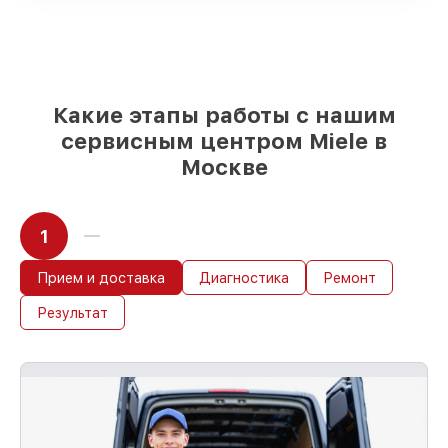
срочного заказа
Оригинальные запчасти и
качественные реплики на ваш выбор
–
под любые финансовые возможности
85%
работ быстро и без задержек, если
мастер приступает к восстановлению
Какие этапы работы с нашим
сразу
сервисным центром Miele в
Москве
1
Прием и доставка
Диагностика
Ремонт
Результат