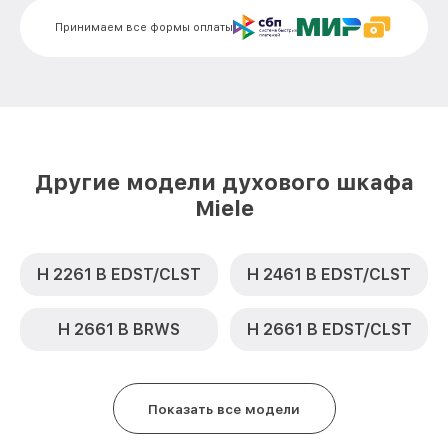
Miele
Принимаем все формы оплаты
Замена термодатчика H 5080 BM BK
от 900₽
Miele
Замена панели управления H 5080 BM BK
от 1500₽
Miele
Другие модели духового шкафа
Miele
H 2261 B EDST/CLST
H 2461 B EDST/CLST
H 2661 B BRWS
H 2661 B EDST/CLST
Показать все модели