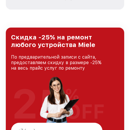
зависимости от сложности поломки. Мы
стремимся к тому, чтобы каждый клиент был
удовлетворен скоростью и качеством
предоставляемых услуг. Наша цель — стать
лучшим сервисным центром Miele в городе
Москве, постоянно повышая уровень доверия
и лояльности наших клиентов.
Скидка -25% на ремонт
любого устройства Miele
По предварительной записи с сайта,
предоставляем скидку в размере -25%
на весь прайс услуг по ремонту
25
%
OFF