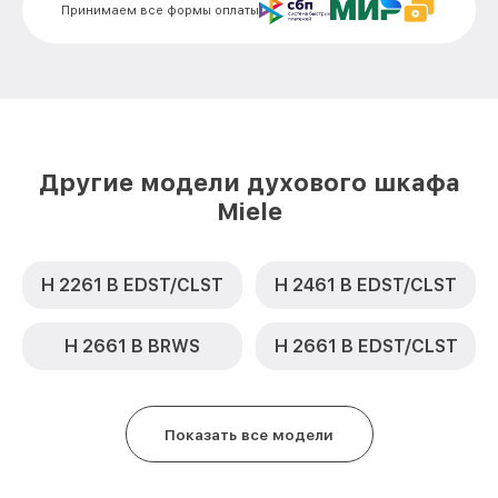
Замена термодатчика H 5140 E IX Miele
от 900₽
Принимаем все формы оплаты
Замена панели управления H 5140 E IX
от 1500₽
Miele
Другие модели духового шкафа
Miele
H 2261 B EDST/CLST
H 2461 B EDST/CLST
H 2661 B BRWS
H 2661 B EDST/CLST
Показать все модели