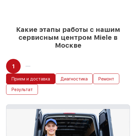
и надежных реплик с возможностью
выбрать
– под любые финансовые
возможности
85%
работ в течение пары часов, при
условии, что обслуживание началось
Какие этапы работы с нашим
сразу
сервисным центром Miele в
Москве
1
Прием и доставка
Диагностика
Ремонт
Результат