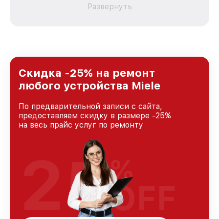
каждого пользователя продукции Miele, вне
Развернуть
зависимости от сложности поломки. Мы
стремимся к тому, чтобы каждый клиент был
удовлетворен скоростью и качеством
предоставляемых услуг. Наша цель — стать
лучшим сервисным центром Miele в городе
Москве, постоянно повышая уровень доверия
и лояльности наших клиентов.
Скидка -25% на ремонт
любого устройства Miele
По предварительной записи с сайта,
предоставляем скидку в размере -25%
на весь прайс услуг по ремонту
25
%
OFF