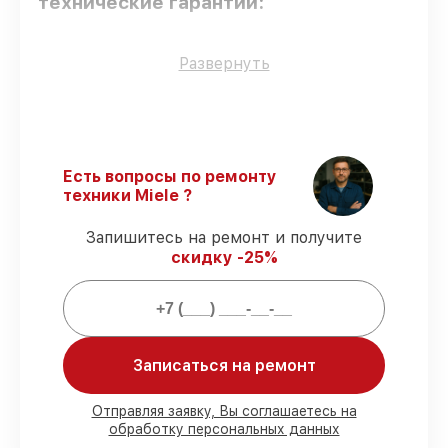
технические гарантии:
Только фирменные комплектующие
–
Развернуть
только подлинные комплектующие.
Квалифицированные специалисты
–
мастера проходят строгий отбор и
регулярное обучение.
Точное соблюдение сроков
–
Есть вопросы по ремонту
соблюдаем сроки сервиса духового
техники Miele ?
шкафа H 5240 B AL, согласованные с
клиентом.
Запишитесь на ремонт и получите
Сервис с гарантией
– все работы по
скидку -25%
восстановлению проводятся с
официальной гарантией.
Мы гарантируем:
Записаться на ремонт
80%
работ с возможностью
присутствовать
Отправляя заявку, Вы соглашаетесь на
обработку персональных данных
90%
комплектующих для духовых