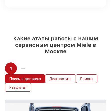
шкафов на складе или доступны для
срочного заказа
Оригинальные запчасти и
качественные реплики на ваш выбор
–
для любого бюджета
85%
работ в течение пары часов, если
мастер приступает к восстановлению
сразу
Какие этапы работы с нашим
сервисным центром Miele в
Москве
1
Прием и доставка
Диагностика
Ремонт
Результат