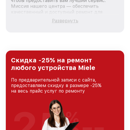
чтобы предоставить вам лучший сервис.
Миссия нашего центра — обеспечить
качественный и доступный ремонт для
каждого пользователя продукции Miele, вне
Развернуть
зависимости от сложности поломки. Мы
стремимся к тому, чтобы каждый клиент был
удовлетворен скоростью и качеством
предоставляемых услуг. Наша цель — стать
лучшим сервисным центром Miele в городе
Москве, постоянно повышая уровень доверия
и лояльности наших клиентов.
Скидка -25% на ремонт
любого устройства Miele
По предварительной записи с сайта,
предоставляем скидку в размере -25%
на весь прайс услуг по ремонту
25
%