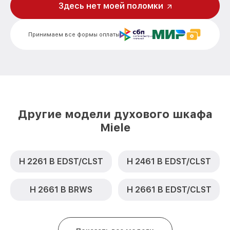
Здесь нет моей поломки
Замена шнура питания H 5240 B AL Miele
от 500₽
Замена термодатчика H 5240 B AL Miele
от 900₽
Принимаем все формы оплаты
Замена панели управления H 5240 B AL
от 1500₽
Miele
Другие модели духового шкафа
Miele
H 2261 B EDST/CLST
H 2461 B EDST/CLST
H 2661 B BRWS
H 2661 B EDST/CLST