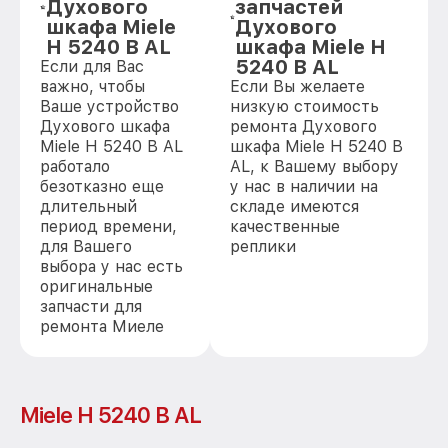
Духового
запчастей
шкафа Miele
Духового
H 5240 B AL
шкафа Miele H
5240 B AL
Если для Вас
важно, чтобы
Если Вы желаете
Ваше устройство
низкую стоимость
Духового шкафа
ремонта Духового
Miele H 5240 B AL
шкафа Miele H 5240 B
работало
AL, к Вашему выбору
безотказно еще
у нас в наличии на
длительный
складе имеются
период времени,
качественные
для Вашего
реплики
выбора у нас есть
оригинальные
запчасти для
ремонта Миеле
Miele H 5240 B AL