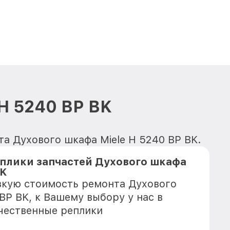
H 5240 BP BK
та Духового шкафа Miele H 5240 BP BK.
плики запчастей Духового шкафа
BK
зкую стоимость ремонта Духового
BP BK, к Вашему выбору у нас в
чественные реплики