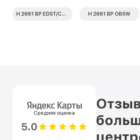
H 2661 BP EDST/CLST
H 2661 BP OBSW
Отзыв
Средняя оценка
больш
5.0
цент