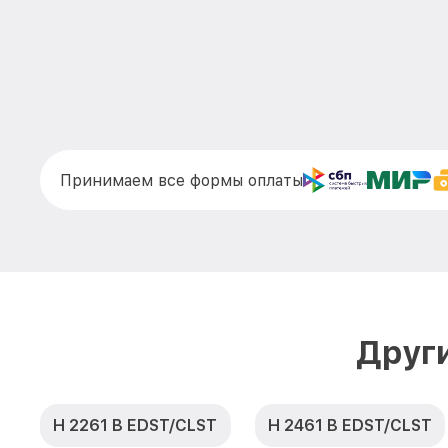
Принимаем все формы оплаты
Друг
H 2261 B EDST/CLST
H 2461 B EDST/CLST