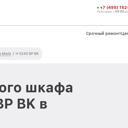
+7 (495) 152
Работаем с
09:00
д
Срочный ремонт
Це
 Miele
/
H 5240 BP BK
ого шкафа
BP BK в