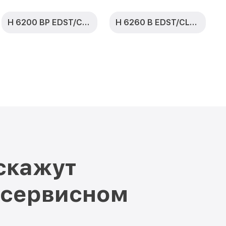
H 6200 BP EDST/CLST
H 6260 B EDST/CLST
скажут
 сервисном