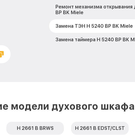
Ремонт механизма открывания 
BP BK Miele
Замена ТЭН H 5240 BP BK Miele
Замена таймера H 5240 BP BK M
Замена предохранителя H 5240 
Замена шнура питания H 5240 B
Замена термодатчика H 5240 BP
Замена панели управления H 52
ие модели духового шкафа 
H 2661 B BRWS
H 2661 B EDST/CLST