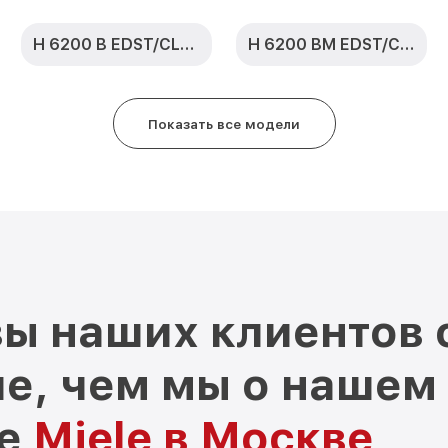
H 6200 B EDST/CLST
H 6200 BM EDST/CLST
Показать все модели
ы наших клиентов 
е, чем мы о нашем
ре
Miele в Москве