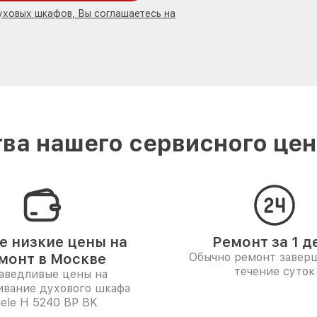
уховых шкафов, Вы соглашаетесь на
ва нашего сервисного цент
 низкие цены на
Ремонт за 1 д
монт в Москве
Обычно ремонт заверш
течение суток
аведливые цены на
ивание духового шкафа
ele H 5240 BP BK