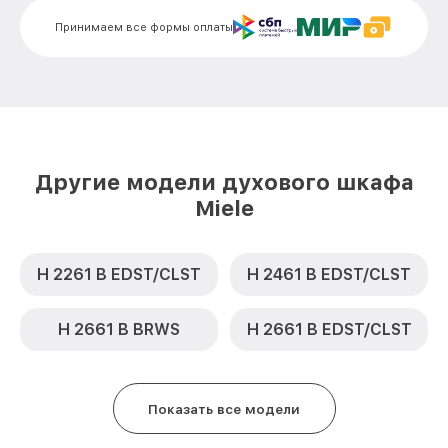
Замена термодатчика H 5240 BP W Miele
от 900₽
Принимаем все формы оплаты
Замена панели управления H 5240 BP W
от 1500₽
Miele
Другие модели духового шкафа
Miele
H 2261 B EDST/CLST
H 2461 B EDST/CLST
H 2661 B BRWS
H 2661 B EDST/CLST
Показать все модели