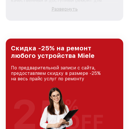
качественный и доступный ремонт для
каждого пользователя продукции Miele, вне
Развернуть
зависимости от сложности поломки. Мы
стремимся к тому, чтобы каждый клиент был
удовлетворен скоростью и качеством
предоставляемых услуг. Наша цель — стать
лучшим сервисным центром Miele в городе
Москве, постоянно повышая уровень доверия
и лояльности наших клиентов.
Скидка -25% на ремонт
любого устройства Miele
По предварительной записи с сайта,
предоставляем скидку в размере -25%
на весь прайс услуг по ремонту
25
%
OFF