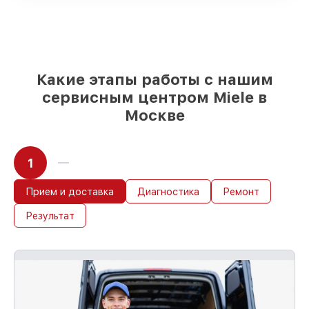
поставляются
Подбор оригинальных комплектующих
и надежных реплик с возможностью
выбрать
– для любого бюджета
85%
работ быстро и без задержек, при
условии, что обслуживание началось
Какие этапы работы с нашим
сразу
сервисным центром Miele в
Москве
1
Прием и доставка
Диагностика
Ремонт
Результат