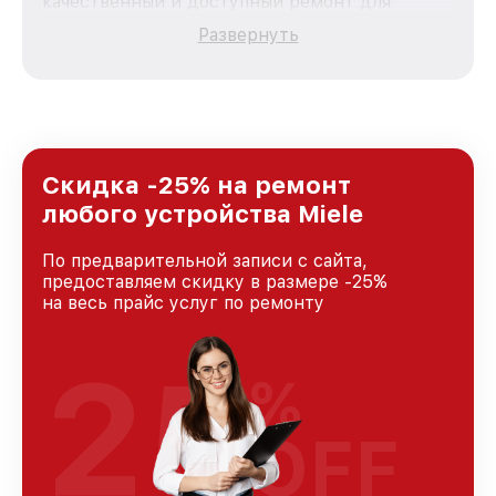
качественный и доступный ремонт для
каждого пользователя продукции Miele, вне
Развернуть
зависимости от сложности поломки. Мы
стремимся к тому, чтобы каждый клиент был
удовлетворен скоростью и качеством
предоставляемых услуг. Наша цель — стать
лучшим сервисным центром Miele в городе
Москве, постоянно повышая уровень доверия
и лояльности наших клиентов.
Скидка -25% на ремонт
любого устройства Miele
По предварительной записи с сайта,
предоставляем скидку в размере -25%
на весь прайс услуг по ремонту
25
%
OFF