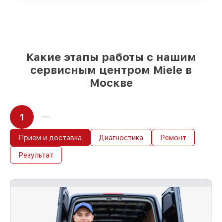
шкафов на складе или доступны для
срочного заказа
Качественные реплики и
оригинальные детали по вашему
выбору
– с учётом всех запросов
85%
работ в течение пары часов, при
Какие этапы работы с нашим
немедленном начале работ
сервисным центром Miele в
Москве
1
Прием и доставка
Диагностика
Ремонт
Результат