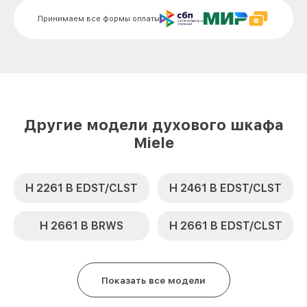
Замена термодатчика H 5241 B IX Miele
от 900₽
Принимаем все формы оплаты
Замена панели управления H 5241 B IX
от 1500₽
Miele
Другие модели духового шкафа
Miele
H 2261 B EDST/CLST
H 2461 B EDST/CLST
H 2661 B BRWS
H 2661 B EDST/CLST
Показать все модели