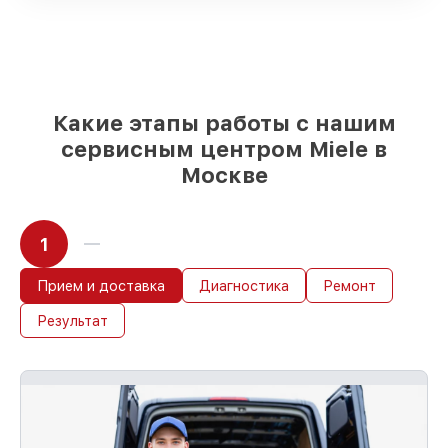
Качественные реплики и
оригинальные детали по вашему
выбору
– под любые финансовые
возможности
85%
работ быстро и без задержек, при
немедленном начале работ
Какие этапы работы с нашим
сервисным центром Miele в
Москве
1
Прием и доставка
Диагностика
Ремонт
Результат