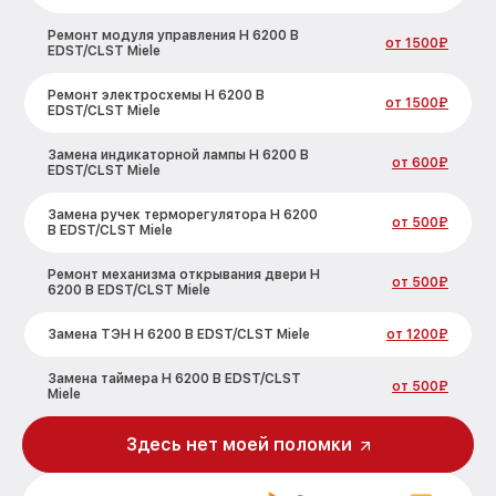
Ремонт модуля управления H 6200 B
от 1500₽
EDST/CLST Miele
Ремонт электросхемы H 6200 B
от 1500₽
EDST/CLST Miele
Замена индикаторной лампы H 6200 B
от 600₽
EDST/CLST Miele
Замена ручек терморегулятора H 6200
от 500₽
B EDST/CLST Miele
Ремонт механизма открывания двери H
от 500₽
6200 B EDST/CLST Miele
Замена ТЭН H 6200 B EDST/CLST Miele
от 1200₽
Замена таймера H 6200 B EDST/CLST
от 500₽
Miele
Замена предохранителя H 6200 B
Здесь нет моей поломки
от 700₽
EDST/CLST Miele