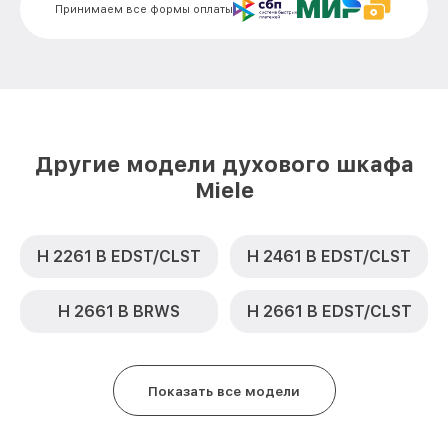
Замена шнура питания H 6200 B
от 500₽
Принимаем все формы оплаты
EDST/CLST Miele
Замена термодатчика H 6200 B
от 900₽
EDST/CLST Miele
Замена панели управления H 6200 B
от 1500₽
EDST/CLST Miele
Другие модели духового шкафа
Miele
H 2261 B EDST/CLST
H 2461 B EDST/CLST
H 2661 B BRWS
H 2661 B EDST/CLST
Показать все модели