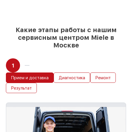
выбору
– под любые финансовые
возможности
85%
работ за 1–2 часа, при немедленном
начале работ
Какие этапы работы с нашим
сервисным центром Miele в
Москве
1
Прием и доставка
Диагностика
Ремонт
Результат