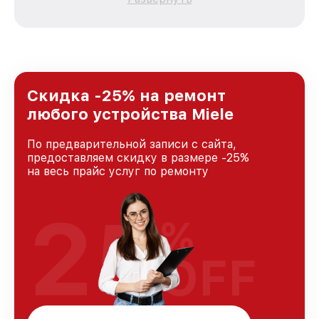
зависимости от сложности поломки. Мы
стремимся к тому, чтобы каждый клиент был
удовлетворен скоростью и качеством
предоставляемых услуг. Наша цель — стать
лучшим сервисным центром Miele в городе
Москве, постоянно повышая уровень доверия
и лояльности наших клиентов.
Скидка -25% на ремонт
любого устройства Miele
По предварительной записи с сайта,
предоставляем скидку в размере -25%
на весь прайс услуг по ремонту
25
%
OFF