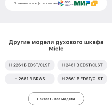
Принимаем все формы оплаты
Замена термодатчика H 6401 B BRWS
от 900₽
Miele
Замена панели управления H 6401 B
от 1500₽
BRWS Miele
Другие модели духового шкафа
Miele
H 2261 B EDST/CLST
H 2461 B EDST/CLST
H 2661 B BRWS
H 2661 B EDST/CLST
Показать все модели