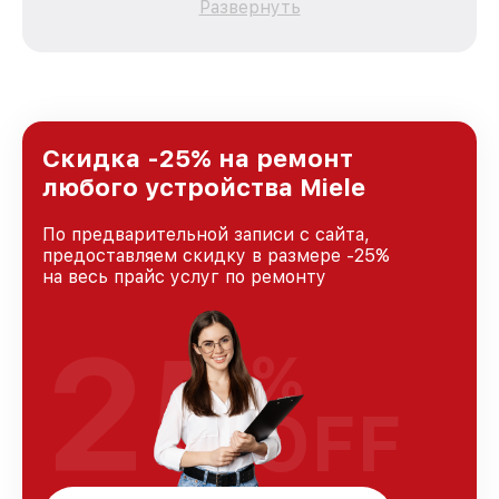
Развернуть
зависимости от сложности поломки. Мы
стремимся к тому, чтобы каждый клиент был
удовлетворен скоростью и качеством
предоставляемых услуг. Наша цель — стать
лучшим сервисным центром Miele в городе
Москве, постоянно повышая уровень доверия
и лояльности наших клиентов.
Скидка -25% на ремонт
любого устройства Miele
По предварительной записи с сайта,
предоставляем скидку в размере -25%
на весь прайс услуг по ремонту
25
%
OFF