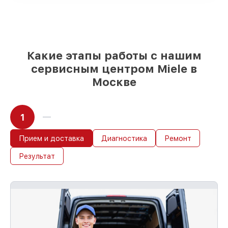
оригинальные детали по вашему
выбору
– с учётом всех запросов
85%
работ в течение пары часов, при
немедленном начале работ
Какие этапы работы с нашим
сервисным центром Miele в
Москве
1
Прием и доставка
Диагностика
Ремонт
Результат