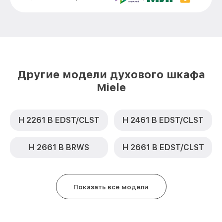
Замена термодатчика H 6461 B OBSW
от 900₽
Miele
Замена панели управления H 6461 B
от 1500₽
OBSW Miele
Другие модели духового шкафа
Miele
H 2261 B EDST/CLST
H 2461 B EDST/CLST
H 2661 B BRWS
H 2661 B EDST/CLST
Показать все модели