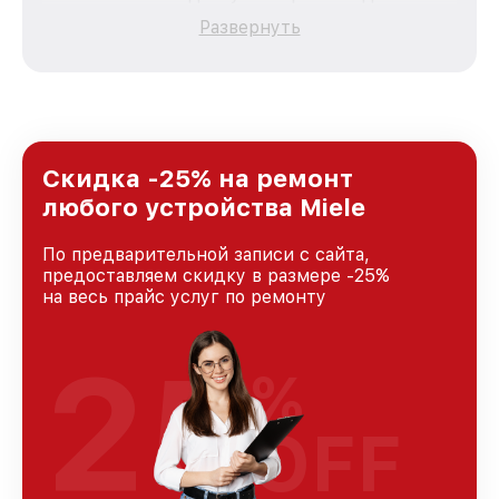
каждого пользователя продукции Miele, вне
Развернуть
зависимости от сложности поломки. Мы
стремимся к тому, чтобы каждый клиент был
удовлетворен скоростью и качеством
предоставляемых услуг. Наша цель — стать
лучшим сервисным центром Miele в городе
Москве, постоянно повышая уровень доверия
и лояльности наших клиентов.
Скидка -25% на ремонт
любого устройства Miele
По предварительной записи с сайта,
предоставляем скидку в размере -25%
на весь прайс услуг по ремонту
25
%
OFF