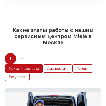
шкафов имеются в наличии или
доступны для быстрой доставки
Подбор оригинальных комплектующих
и надежных реплик с возможностью
выбрать
– с учётом всех запросов
85%
работ в течение пары часов, если
Какие этапы работы с нашим
мастер приступает к восстановлению
сервисным центром Miele в
сразу
Москве
1
Прием и доставка
Диагностика
Ремонт
Результат