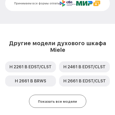
Принимаем все формы оплаты
Замена термодатчика H 6461 BP BRWS
от 900₽
Miele
Замена панели управления H 6461 BP
от 1500₽
BRWS Miele
Другие модели духового шкафа
Miele
H 2261 B EDST/CLST
H 2461 B EDST/CLST
H 2661 B BRWS
H 2661 B EDST/CLST
Показать все модели