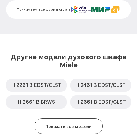
Замена шнура питания H 6890 BP
от 500₽
Принимаем все формы оплаты
EDST/CLST Miele
Замена термодатчика H 6890 BP
от 900₽
EDST/CLST Miele
Замена панели управления H 6890 BP
от 1500₽
EDST/CLST Miele
Другие модели духового шкафа
Miele
H 2261 B EDST/CLST
H 2461 B EDST/CLST
H 2661 B BRWS
H 2661 B EDST/CLST
Показать все модели