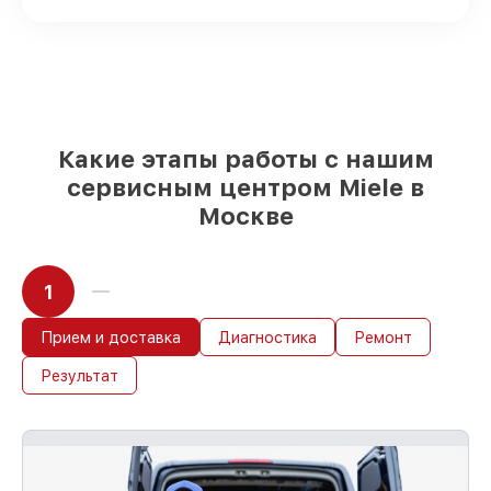
выбрать
– для любого бюджета
85%
работ за 1–2 часа, если мастер
приступает к восстановлению сразу
Какие этапы работы с нашим
сервисным центром Miele в
Москве
1
Прием и доставка
Диагностика
Ремонт
Результат