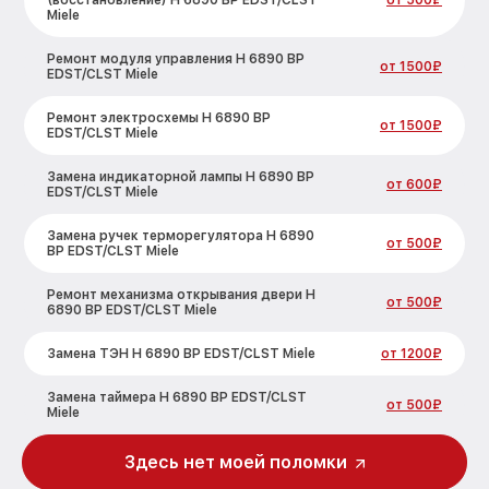
(восстановление) H 6890 BP EDST/CLST
от 500₽
Miele
Ремонт модуля управления H 6890 BP
от 1500₽
EDST/CLST Miele
Ремонт электросхемы H 6890 BP
от 1500₽
EDST/CLST Miele
Замена индикаторной лампы H 6890 BP
от 600₽
EDST/CLST Miele
Замена ручек терморегулятора H 6890
от 500₽
BP EDST/CLST Miele
Ремонт механизма открывания двери H
от 500₽
6890 BP EDST/CLST Miele
Замена ТЭН H 6890 BP EDST/CLST Miele
от 1200₽
Замена таймера H 6890 BP EDST/CLST
от 500₽
Miele
Замена предохранителя H 6890 BP
Здесь нет моей поломки
от 700₽
EDST/CLST Miele