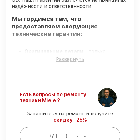
надёжности и ответственности.
Мы гордимся тем, что
предоставляем следующие
технические гарантии:
Оригинальные детали
– только
подлинные комплектующие.
Развернуть
Опытные мастера
– проверенные
специалисты с опытом и сертификацией.
Соблюдение сроков починки
–
соблюдаем сроки сервиса холодильника
K 14827 SD, согласованные с клиентом.
Есть вопросы по ремонту
Сервис с гарантией
– все работы по
техники Miele ?
восстановлению проводятся с
официальной гарантией.
Запишитесь на ремонт и получите
скидку -25%
Мы гарантируем: