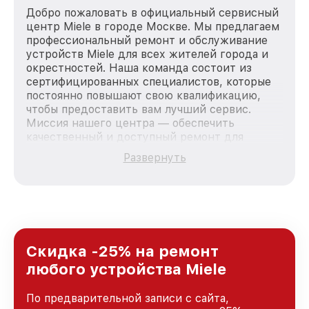
Добро пожаловать в официальный сервисный
центр Miele в городе Москве. Мы предлагаем
профессиональный ремонт и обслуживание
устройств Miele для всех жителей города и
окрестностей. Наша команда состоит из
сертифицированных специалистов, которые
постоянно повышают свою квалификацию,
чтобы предоставить вам лучший сервис.
Миссия нашего центра — обеспечить
качественный и доступный ремонт для
каждого пользователя продукции Miele, вне
Развернуть
зависимости от сложности поломки. Мы
стремимся к тому, чтобы каждый клиент был
удовлетворен скоростью и качеством
предоставляемых услуг. Наша цель — стать
лучшим сервисным центром Miele в городе
Москве, постоянно повышая уровень доверия
и лояльности наших клиентов.
Скидка -25% на ремонт
любого устройства Miele
По предварительной записи с сайта,