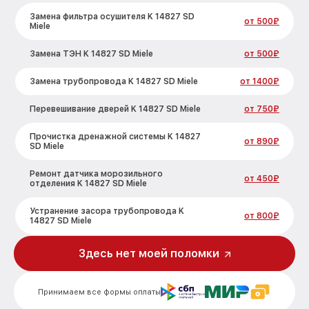
Замена фильтра осушителя K 14827 SD
от 500₽
Miele
Замена ТЭН K 14827 SD Miele
от 500₽
Замена трубопровода K 14827 SD Miele
от 1400₽
Перевешивание дверей K 14827 SD Miele
от 750₽
Прочистка дренажной системы K 14827
от 890₽
SD Miele
Ремонт датчика морозильного
от 450₽
отделения K 14827 SD Miele
Устранение засора трубопровода K
от 800₽
14827 SD Miele
Ремонт испарителя K 14827 SD Miele
от 650₽
Здесь нет моей поломки
Замена таймера K 14827 SD Miele
от 710₽
Принимаем все формы оплаты
Замена дефростера K 14827 SD Miele
от 1290₽