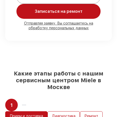
80%
работ с возможностью
присутствовать
Записаться на ремонт
90%
комплектующих для холодильников
имеются в наличии или быстро
поставляются
Отправляя заявку, Вы соглашаетесь на
обработку персональных данных
Качественные реплики и
оригинальные детали по вашему
выбору
– под любые финансовые
возможности
85%
работ в течение пары часов, при
условии, что обслуживание началось
сразу
Какие этапы работы с нашим
сервисным центром Miele в
Москве
1
Прием и доставка
Диагностика
Ремонт