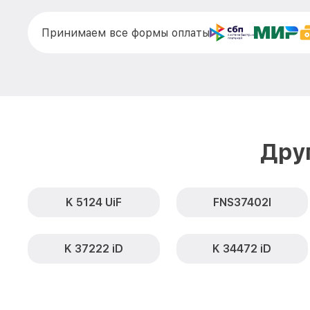
Принимаем все формы оплаты
Дру
K 5124 UiF
FNS37402I
K 37222 iD
K 34472 iD