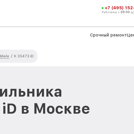
+7 (495) 152
Работаем с
09:00
д
Срочный ремонт
Це
Miele
/
K 35473 iD
дильника
 iD в Москве