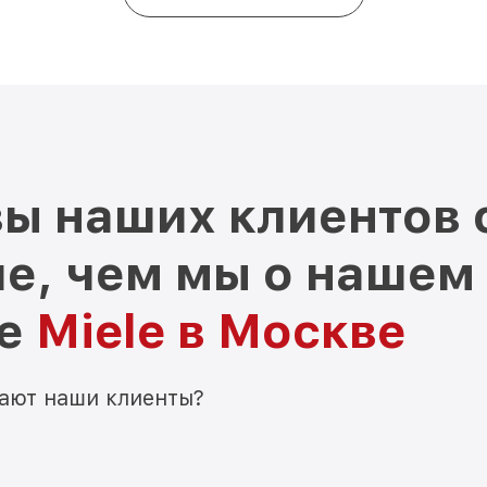
Замена реле K 35473 iD Miele
Замена нагревателя оттайки K 3
Замена нагревателя испарителя
Miele
ы наших клиентов 
е, чем мы о нашем
ре
Miele в Москве
мают наши клиенты?