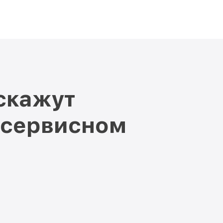
от 550₽
Заказать
от 500₽
5473 iD Miele
Заказать
 K 35473 iD
от 550₽
Заказать
скажут
 сервисном