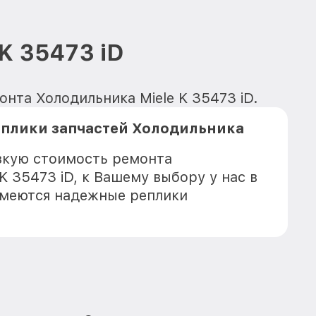
K 35473 iD
онта Холодильника Miele K 35473 iD.
еплики запчастей Холодильника
зкую стоимость ремонта
K 35473 iD, к Вашему выбору у нас в
имеются надежные реплики