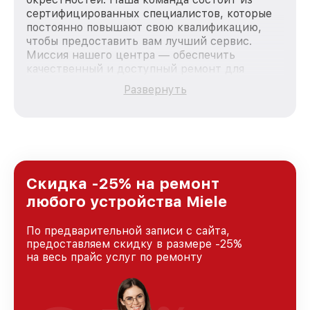
сертифицированных специалистов, которые
постоянно повышают свою квалификацию,
чтобы предоставить вам лучший сервис.
Миссия нашего центра — обеспечить
качественный и доступный ремонт для
каждого пользователя продукции Miele, вне
Развернуть
зависимости от сложности поломки. Мы
стремимся к тому, чтобы каждый клиент был
удовлетворен скоростью и качеством
предоставляемых услуг. Наша цель — стать
лучшим сервисным центром Miele в городе
Москве, постоянно повышая уровень доверия
и лояльности наших клиентов.
Скидка -25% на ремонт
любого устройства Miele
По предварительной записи с сайта,
предоставляем скидку в размере -25%
на весь прайс услуг по ремонту