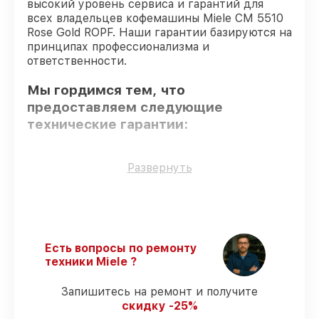
высокий уровень сервиса и гарантий для
всех владельцев кофемашины Miele CM 5510
Rose Gold ROPF. Наши гарантии базируются на
принципах профессионализма и
ответственности.
Мы гордимся тем, что
предоставляем следующие
технические гарантии:
Оригинальные детали
– гарантируем
Развернуть
использование фирменных запчастей для
обслуживания.
Квалифицированные специалисты
–
проверенные специалисты с опытом и
сертификацией.
Есть вопросы по ремонту
Соблюдение сроков починки
–
техники Miele ?
соблюдаем сроки сервиса кофемашины
CM 5510 Rose Gold ROPF, согласованные
Запишитесь на ремонт и получите
с клиентом.
скидку -25%
Сервис с гарантией
– предоставляем