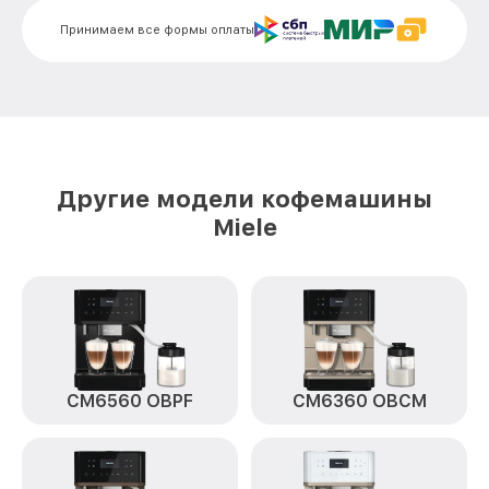
Принимаем все формы оплаты
Ремонт пароблока или декальцинация
от 3000₽
CM 5510 Rose Gold ROPF Miele
Полный ремонт заварочного блока CM
от 2800₽
5510 Rose Gold ROPF Miele
Замена уплотнительных элементов CM
от 2400₽
5510 Rose Gold ROPF Miele
Другие модели кофемашины
Диагностика и ремонт платы
Miele
управления CM 5510 Rose Gold ROPF
от 2000₽
Miele
CM6560 OBPF
CM6360 OBCM