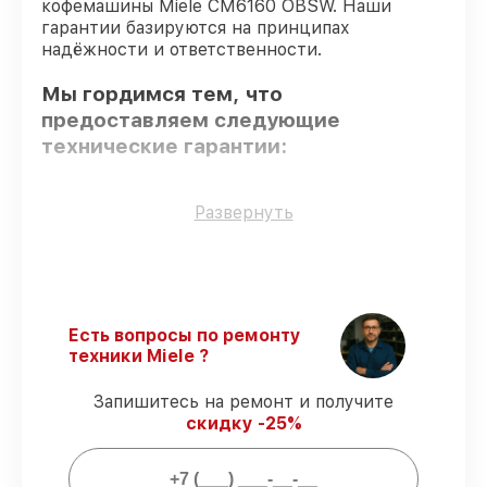
кофемашины Miele CM6160 OBSW. Наши
гарантии базируются на принципах
надёжности и ответственности.
Мы гордимся тем, что
предоставляем следующие
технические гарантии:
Использование оригинальных
Развернуть
запчастей
– для всех видов сервиса
применяются исключительно
оригинальные детали.
Опытные мастера
– мастера проходят
строгий отбор и регулярное обучение.
Есть вопросы по ремонту
Соблюдение сроков починки
–
техники Miele ?
гарантируем завершение работ без
задержек.
Запишитесь на ремонт и получите
Сервис с гарантией
– обслуживаем
скидку -25%
кофемашин всегда со строгим
соблюдением гарантийных обязательств.