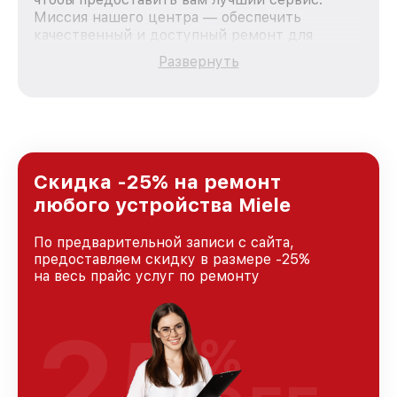
Миссия нашего центра — обеспечить
качественный и доступный ремонт для
каждого пользователя продукции Miele, вне
Развернуть
зависимости от сложности поломки. Мы
стремимся к тому, чтобы каждый клиент был
удовлетворен скоростью и качеством
предоставляемых услуг. Наша цель — стать
лучшим сервисным центром Miele в городе
Москве, постоянно повышая уровень доверия
и лояльности наших клиентов.
Скидка -25% на ремонт
любого устройства Miele
По предварительной записи с сайта,
предоставляем скидку в размере -25%
на весь прайс услуг по ремонту
25
%