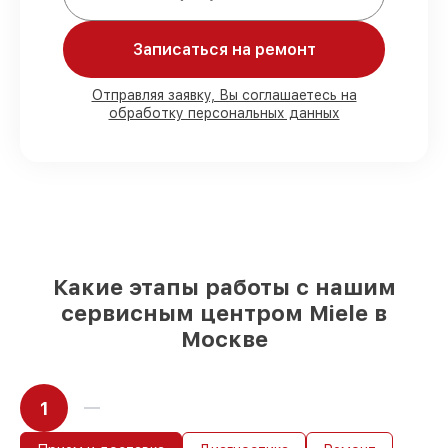
Мы гарантируем:
Записаться на ремонт
80%
работ в вашем присутствии
90%
комплектующих для кофемашин на
Отправляя заявку, Вы соглашаетесь на
обработку персональных данных
складе или быстро поставляются
Оригинальные запчасти и
качественные реплики на ваш выбор
–
под любые финансовые возможности
85%
работ в течение пары часов, если
мастер приступает к восстановлению
сразу
Какие этапы работы с нашим
сервисным центром Miele в
Москве
1