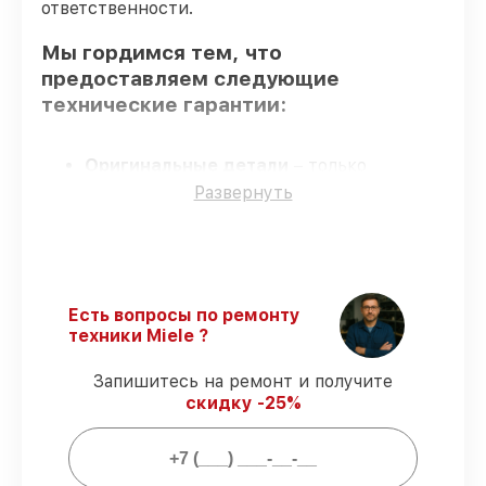
ответственности.
Мы гордимся тем, что
предоставляем следующие
технические гарантии:
Оригинальные детали
– только
подлинные комплектующие.
Развернуть
Опытные мастера
– все работники
проходят обязательное обучение и
ежегодную аттестацию, что
подтверждает их уровень мастерства.
Точное соблюдение сроков
–
Есть вопросы по ремонту
соблюдаем сроки сервиса кофемашины
техники Miele ?
CM6360 OBCM, согласованные с
клиентом.
Запишитесь на ремонт и получите
Гарантийное обслуживание
– все
скидку -25%
работы по восстановлению проводятся с
официальной гарантией.