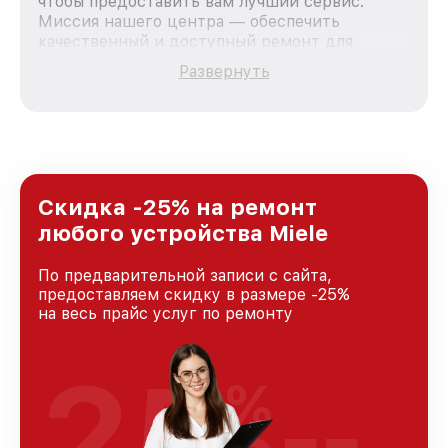
чтобы предоставить вам лучший сервис.
Миссия нашего центра — обеспечить
качественный и доступный ремонт для
каждого пользователя продукции Miele, вне
Развернуть
зависимости от сложности поломки. Мы
стремимся к тому, чтобы каждый клиент был
удовлетворен скоростью и качеством
предоставляемых услуг. Наша цель — стать
лучшим сервисным центром Miele в городе
Москве, постоянно повышая уровень доверия
и лояльности наших клиентов.
Скидка -25% на ремонт
любого устройства Miele
По предварительной записи с сайта,
предоставляем скидку в размере -25%
на весь прайс услуг по ремонту
25
%