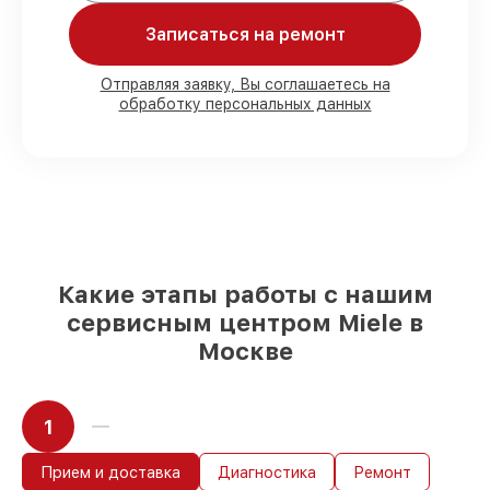
Мы гарантируем:
Записаться на ремонт
80%
работ в присутствии заказчика
90%
комплектующих для кофемашин на
Отправляя заявку, Вы соглашаетесь на
обработку персональных данных
складе или быстро поставляются
Оригинальные запчасти и
качественные реплики на ваш выбор
–
под любые финансовые возможности
85%
работ за 1–2 часа, если мастер
приступает к восстановлению сразу
Какие этапы работы с нашим
сервисным центром Miele в
Москве
1
Прием и доставка
Диагностика
Ремонт