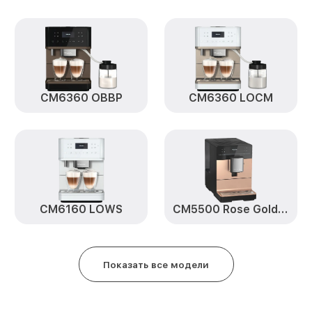
OBSW CoffeeSelect Miele
Диагностика и ремонт платы у
CM7750 OBSW CoffeeSelect Mie
CM6360 OBBP
CM6360 LOCM
CM6160 LOWS
CM5500 Rose Gold ROPF
Показать все модели