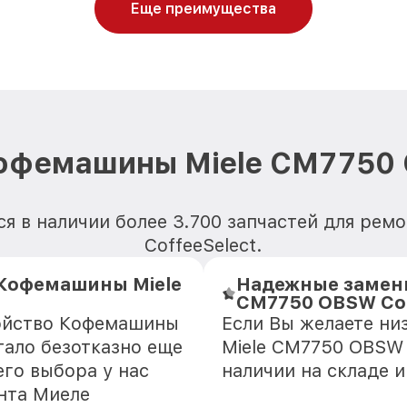
Еще преимущества
офемашины Miele CM7750 
ся в наличии более 3.700 запчастей для ре
CoffeeSelect.
Кофемашины Miele
Надежные замен
CM7750 OBSW Cof
ройство Кофемашины
Если Вы желаете н
тало безотказно еще
Miele CM7750 OBSW C
го выбора у нас
наличии на складе 
нта Миеле