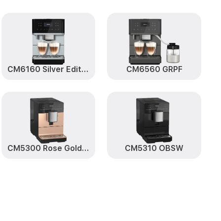
от 2400₽
Заказать
правления
от 2000₽
Заказать
le
CM6160 Silver Edition
CM6560 GRPF
CM5300 Rose Gold ROPF
CM5310 OBSW