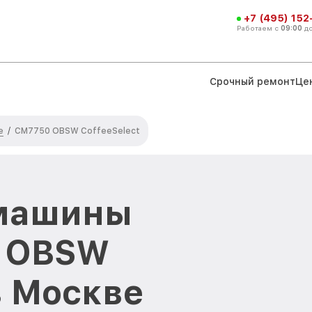
+7 (495) 152
Работаем с
09:00
д
Срочный ремонт
Це
e
/
CM7750 OBSW CoffeeSelect
машины
0 OBSW
в Москве