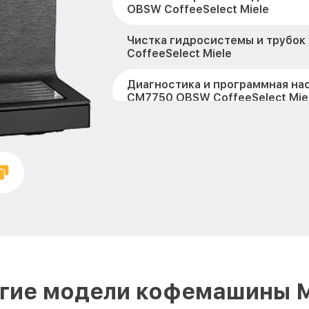
OBSW CoffeeSelect Miele
Чистка гидросистемы и трубо
CoffeeSelect Miele
Диагностика и программная на
CM7750 OBSW CoffeeSelect Mie
Настройка или замена термост
OBSW CoffeeSelect Miele
Ремонт или замена капучинато
OBSW CoffeeSelect Miele
Ремонт пароблока или декаль
OBSW CoffeeSelect Miele
Полный ремонт заварочного бл
OBSW CoffeeSelect Miele
гие модели кофемашины M
Замена уплотнительных элеме