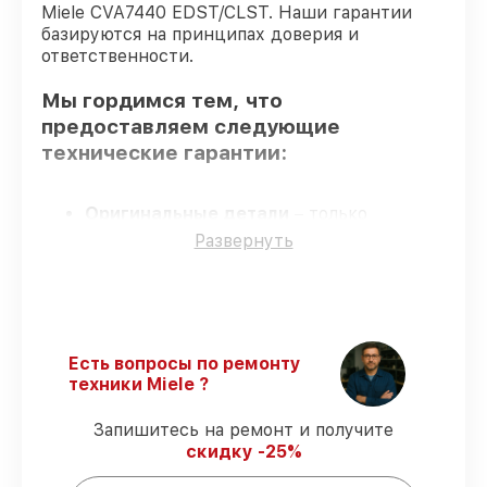
Miele CVA7440 EDST/CLST. Наши гарантии
базируются на принципах доверия и
ответственности.
Мы гордимся тем, что
предоставляем следующие
технические гарантии:
Оригинальные детали
– только
подлинные комплектующие.
Развернуть
Квалифицированные специалисты
–
проверенные специалисты с опытом и
сертификацией.
Точное соблюдение сроков
–
гарантируем завершение работ без
Есть вопросы по ремонту
задержек.
техники Miele ?
Гарантийное обслуживание
–
предоставляем официальное
Запишитесь на ремонт и получите
гарантийное сопровождение после
скидку -25%
починки.