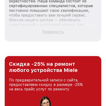
окрестностей. Наша команда состоит из
сертифицированных специалистов, которые
постоянно повышают свою квалификацию,
чтобы предоставить вам лучший сервис.
Миссия нашего центра — обеспечить
качественный и доступный ремонт для
каждого пользователя продукции Miele, вне
Развернуть
зависимости от сложности поломки. Мы
стремимся к тому, чтобы каждый клиент был
удовлетворен скоростью и качеством
предоставляемых услуг. Наша цель — стать
лучшим сервисным центром Miele в городе
Москве, постоянно повышая уровень доверия
и лояльности наших клиентов.
Скидка -25% на ремонт
любого устройства Miele
По предварительной записи с сайта,
предоставляем скидку в размере -25%
на весь прайс услуг по ремонту