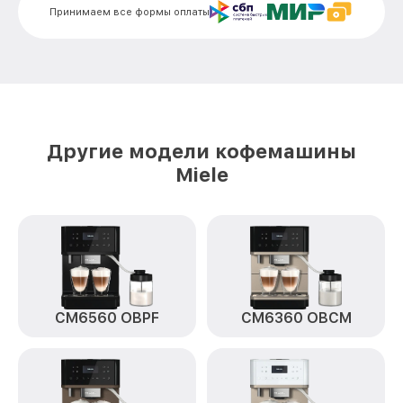
Принимаем все формы оплаты
Ремонт пароблока или декальцинация
от 3000₽
CVA7440 EDST/CLST Miele
Полный ремонт заварочного блока
от 2800₽
CVA7440 EDST/CLST Miele
Замена уплотнительных элементов
от 2400₽
CVA7440 EDST/CLST Miele
Другие модели кофемашины
Диагностика и ремонт платы
Miele
от 2000₽
управления CVA7440 EDST/CLST Miele
CM6560 OBPF
CM6360 OBCM