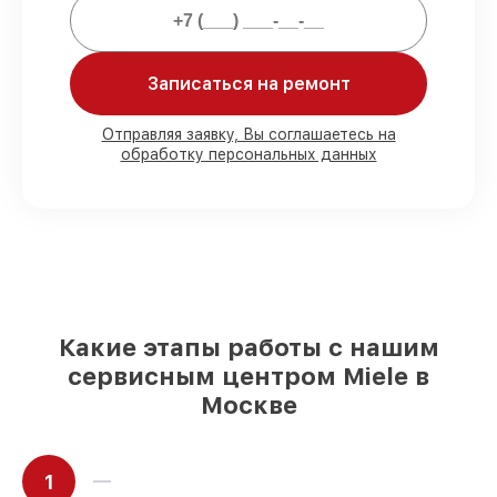
Мы гарантируем:
Записаться на ремонт
80%
работ под контролем клиента
90%
комплектующих для кофемашин
имеются в наличии или быстро
Отправляя заявку, Вы соглашаетесь на
обработку персональных данных
поставляются
Качественные реплики и
оригинальные детали по вашему
выбору
– с учётом всех запросов
85%
работ в течение пары часов, при
немедленном начале работ
Какие этапы работы с нашим
сервисным центром Miele в
Москве
1