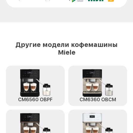
Ремонт пароблока или декальцинация
от 3000₽
CVA7840 EDST/CLST Miele
Полный ремонт заварочного блока
от 2800₽
CVA7840 EDST/CLST Miele
Замена уплотнительных элементов
от 2400₽
CVA7840 EDST/CLST Miele
Другие модели кофемашины
Диагностика и ремонт платы
Miele
от 2000₽
управления CVA7840 EDST/CLST Miele
CM6560 OBPF
CM6360 OBCM