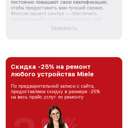
постоянно повышают свою квалификацию,
чтобы предоставить вам лучший сервис.
Миссия нашего центра — обеспечить
качественный и доступный ремонт для
каждого пользователя продукции Miele, вне
Развернуть
зависимости от сложности поломки. Мы
стремимся к тому, чтобы каждый клиент был
удовлетворен скоростью и качеством
предоставляемых услуг. Наша цель — стать
лучшим сервисным центром Miele в городе
Москве, постоянно повышая уровень доверия
и лояльности наших клиентов.
Скидка -25% на ремонт
любого устройства Miele
По предварительной записи с сайта,
предоставляем скидку в размере -25%
на весь прайс услуг по ремонту
%