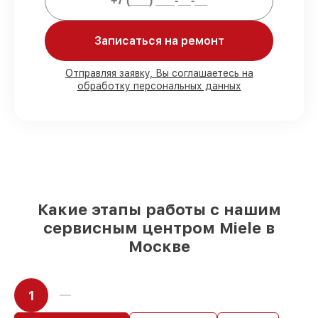
Мы гарантируем:
Записаться на ремонт
80%
работ в присутствии заказчика
90%
комплектующих для кофемашин
имеются в наличии или быстро
Отправляя заявку, Вы соглашаетесь на
обработку персональных данных
поставляются
Оригинальные запчасти и
качественные реплики на ваш выбор
–
под любые финансовые возможности
85%
работ быстро и без задержек, при
условии, что обслуживание началось
сразу
Какие этапы работы с нашим
сервисным центром Miele в
Москве
1