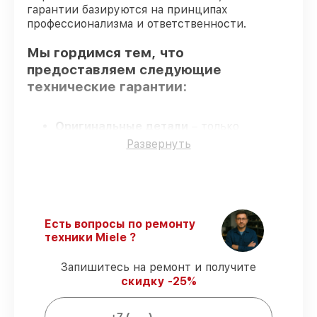
гарантии базируются на принципах
профессионализма и ответственности.
Мы гордимся тем, что
предоставляем следующие
технические гарантии:
Оригинальные детали
– только
подлинные комплектующие.
Развернуть
Квалифицированные специалисты
–
мастера проходят строгий отбор и
регулярное обучение.
Соблюдение сроков починки
–
восстановление кофемашины CVA7840
Есть вопросы по ремонту
EDST/CLST выполняется строго в
техники Miele ?
оговоренные сроки.
Подтвержденная гарантия
– все
Запишитесь на ремонт и получите
работы по восстановлению проводятся с
скидку -25%
официальной гарантией.