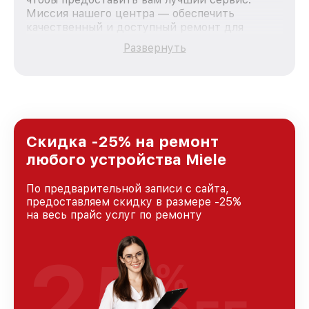
Миссия нашего центра — обеспечить
качественный и доступный ремонт для
каждого пользователя продукции Miele, вне
Развернуть
зависимости от сложности поломки. Мы
стремимся к тому, чтобы каждый клиент был
удовлетворен скоростью и качеством
предоставляемых услуг. Наша цель — стать
лучшим сервисным центром Miele в городе
Москве, постоянно повышая уровень доверия
и лояльности наших клиентов.
Скидка -25% на ремонт
любого устройства Miele
По предварительной записи с сайта,
предоставляем скидку в размере -25%
на весь прайс услуг по ремонту
25
%