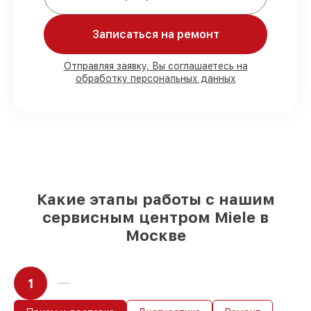
строгим соблюдением гарантийных
обязательств.
Записаться на ремонт
Мы гарантируем:
Отправляя заявку, Вы соглашаетесь на
обработку персональных данных
80%
работ с возможностью наблюдения
90%
комплектующих для кофемашин
имеются в наличии или доступны для
срочного заказа
Качественные реплики и
оригинальные детали по вашему
выбору
– с учётом всех запросов
85%
работ за 1–2 часа, если мастер
Какие этапы работы с нашим
приступает к восстановлению сразу
сервисным центром Miele в
Москве
1