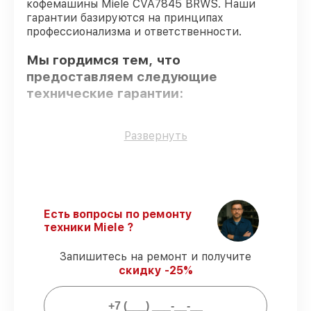
кофемашины Miele CVA7845 BRWS. Наши
гарантии базируются на принципах
профессионализма и ответственности.
Мы гордимся тем, что
предоставляем следующие
технические гарантии:
Использование оригинальных
Развернуть
запчастей
– только подлинные
комплектующие.
Опытные мастера
– все работники
проходят обязательное обучение и
ежегодную аттестацию, что
Есть вопросы по ремонту
подтверждает их уровень мастерства.
техники Miele ?
Соблюдение сроков починки
–
восстановление кофемашины CVA7845
Запишитесь на ремонт и получите
BRWS выполняется строго в оговоренные
скидку -25%
сроки.
Подтвержденная гарантия
–
обслуживаем кофемашин всегда со