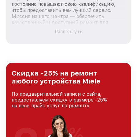
постоянно повышают свою квалификацию,
чтобы предоставить вам лучший сервис.
Миссия нашего центра — обеспечить
качественный и доступный ремонт для
каждого пользователя продукции Miele, вне
Развернуть
зависимости от сложности поломки. Мы
стремимся к тому, чтобы каждый клиент был
удовлетворен скоростью и качеством
предоставляемых услуг. Наша цель — стать
лучшим сервисным центром Miele в городе
Москве, постоянно повышая уровень доверия
и лояльности наших клиентов.
Скидка -25% на ремонт
любого устройства Miele
По предварительной записи с сайта,
предоставляем скидку в размере -25%
на весь прайс услуг по ремонту
%