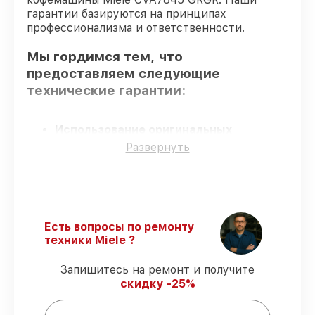
гарантии базируются на принципах
профессионализма и ответственности.
Мы гордимся тем, что
предоставляем следующие
технические гарантии:
Использование оригинальных
запчастей
– гарантируем использование
Развернуть
фирменных запчастей для обслуживания.
Сертифицированные инженеры
–
проверенные специалисты с опытом и
сертификацией.
Точное соблюдение сроков
–
Есть вопросы по ремонту
восстановление кофемашины CVA7845
техники Miele ?
GRGR выполняется строго в оговоренные
сроки.
Запишитесь на ремонт и получите
Сервис с гарантией
– обслуживаем
скидку -25%
кофемашин всегда со строгим
соблюдением гарантийных обязательств.