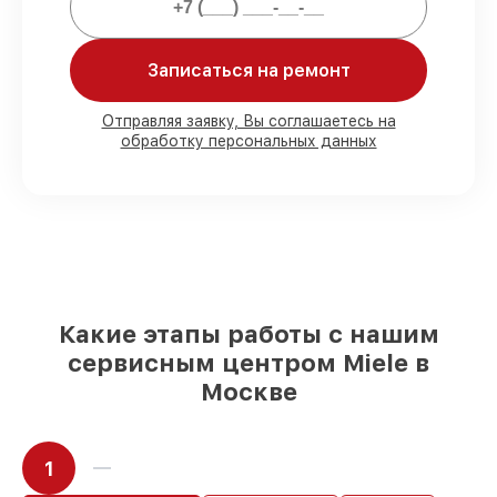
Мы гарантируем:
Записаться на ремонт
80%
работ в вашем присутствии
90%
комплектующих для кофемашин на
Отправляя заявку, Вы соглашаетесь на
обработку персональных данных
складе или доступны для срочного
заказа
Оригинальные запчасти и
качественные реплики на ваш выбор
–
для любого бюджета
85%
работ в течение пары часов, при
немедленном начале работ
Какие этапы работы с нашим
сервисным центром Miele в
Москве
1