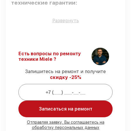
технические гарантии:
Только фирменные комплектующие
–
Развернуть
только подлинные комплектующие.
Сертифицированные инженеры
–
мастера проходят строгий отбор и
регулярное обучение.
Соблюдение сроков починки
–
Есть вопросы по ремонту
гарантируем завершение работ без
техники Miele ?
задержек.
Гарантийное обслуживание
–
Запишитесь на ремонт и получите
обслуживаем микроволновых печей
скидку -25%
всегда со строгим соблюдением
гарантийных обязательств.
Мы гарантируем:
Записаться на ремонт
80%
работ с возможностью наблюдения
90%
комплектующих для
Отправляя заявку, Вы соглашаетесь на
обработку персональных данных
микроволновых печей имеются в