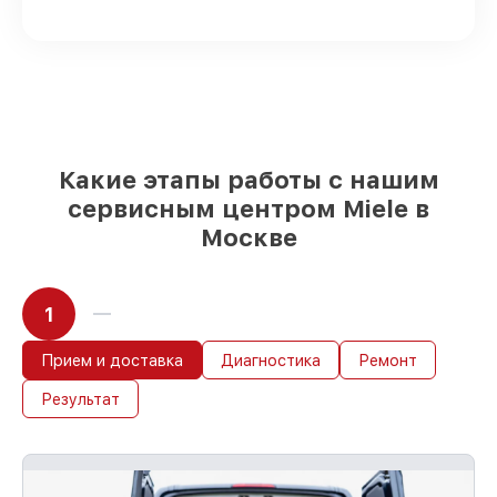
наличии или быстро поставляются
Подбор оригинальных комплектующих
и надежных реплик с возможностью
выбрать
– с учётом всех запросов
85%
работ быстро и без задержек, если
мастер приступает к восстановлению
сразу
Какие этапы работы с нашим
сервисным центром Miele в
Москве
1
Прием и доставка
Диагностика
Ремонт
Результат