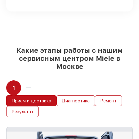
доступны для быстрой доставки
Оригинальные запчасти и
качественные реплики на ваш выбор
–
для любого бюджета
85%
работ в течение пары часов, если
мастер приступает к восстановлению
сразу
Какие этапы работы с нашим
сервисным центром Miele в
Москве
1
Прием и доставка
Диагностика
Ремонт
Результат