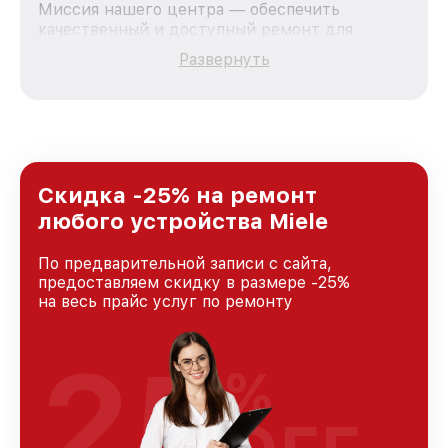
Миссия нашего центра — обеспечить
качественный и доступный ремонт для
каждого пользователя продукции Miele, вне
Развернуть
зависимости от сложности поломки. Мы
стремимся к тому, чтобы каждый клиент был
удовлетворен скоростью и качеством
предоставляемых услуг. Наша цель — стать
лучшим сервисным центром Miele в городе
Москве, постоянно повышая уровень доверия
и лояльности наших клиентов.
Скидка -25% на ремонт
любого устройства Miele
По предварительной записи с сайта,
предоставляем скидку в размере -25%
на весь прайс услуг по ремонту
25
%