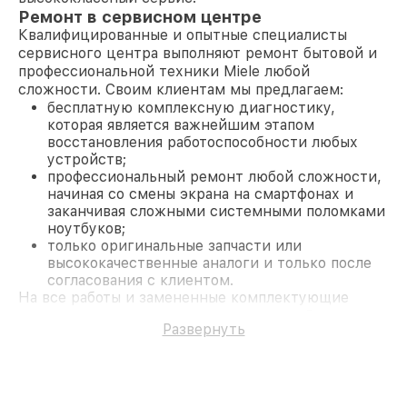
Ремонт в сервисном центре
Квалифицированные и опытные специалисты
сервисного центра выполняют ремонт бытовой и
профессиональной техники Miele любой
сложности. Своим клиентам мы предлагаем:
бесплатную комплексную диагностику,
которая является важнейшим этапом
восстановления работоспособности любых
устройств;
профессиональный ремонт любой сложности,
начиная со смены экрана на смартфонах и
заканчивая сложными системными поломками
ноутбуков;
только оригинальные запчасти или
высококачественные аналоги и только после
согласования с клиентом.
На все работы и замененные комплектующие
предоставляется длительная гарантия. В случае
Развернуть
поломки по условиям гарантии, мы бесплатно
исправим ситуацию.
Наши преимущества
Преимуществами нашего сервисного центра