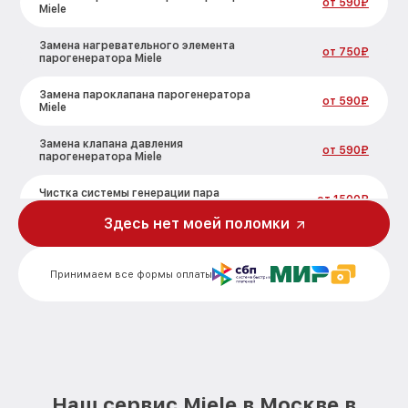
от 590₽
Miele
Замена нагревательного элемента
от 750₽
парогенератора Miele
Замена пароклапана парогенератора
от 590₽
Miele
Замена клапана давления
от 590₽
парогенератора Miele
Чистка системы генерации пара
от 1500₽
парогенератора Miele
Здесь нет моей поломки
Профилактическая чистка
от 550₽
парогенератора Miele
Принимаем все формы оплаты
Корпусный ремонт (замена резинок,
креплений, кнопок) парогенератора
от 450₽
Miele
Очистка подошвы утюга
от 500₽
парогенератора Miele
Наш сервис Miele в Москве в
Замена шнура питания парогенератора