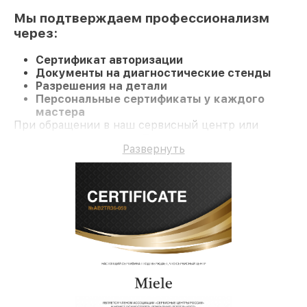
Мы подтверждаем профессионализм
через:
Сертификат авторизации
Документы на диагностические стенды
Разрешения на детали
Персональные сертификаты у каждого
мастера
При обращении в наш сервисный центр или
заказе восстановления Парогенератор клиент
Развернуть
получает компетентное обслуживание и
долгосрочную гарантию на ремонт и детали.