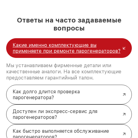
Miele в Москве являются:
лучшие специалисты с многолетним опытом и
безупречной репутацией;
современное оборудование и
Ответы на часто задаваемые
лицензированное ПО в ремонтно-
вопросы
диагностических мастерских;
собственный склад комплектующих, что
позволяет сократить сроки
Какие именно комплектующие вы
восстановительных работ;
применяете при ремонте парогенераторов?
услуги курьера для владельцев
крупногабаритной техники, которые
обеспечат доставку устройств в сервис в
Мы устанавливаем фирменные детали или
полной сохранности и бесплатно.
качественные аналоги. На все комплектующие
За годы своей деятельности мы получали только
предоставляем гарантийный талон.
положительные отзывы и обрели отличную
репутацию. Мы постоянно совершенствуемся и
Как долго длится проверка
стараемся каждый день делать наш сервис еще
парогенератора?
лучше!
Доступен ли экспресс-сервис для
парогенераторов?
Как быстро выполняется обслуживание
парогенераторов?