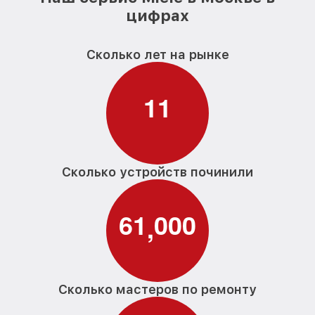
от 590₽
Miele
цифрах
Ремонт/замена датчика температуры
от 590₽
парогенератора Miele
Сколько лет на рынке
Восстановление электроклапана
от 600₽
парогенератора Miele
1
1
Сколько устройств починили
6
1
0
0
0
,
Сколько мастеров по ремонту