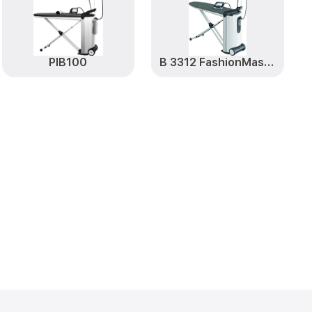
PIB100
B 3312 FashionMaster