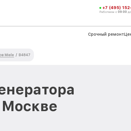
+7 (495) 152
Работаем с
09:00
д
Срочный ремонт
Це
в Miele
/
B4847
енератора
в Москве