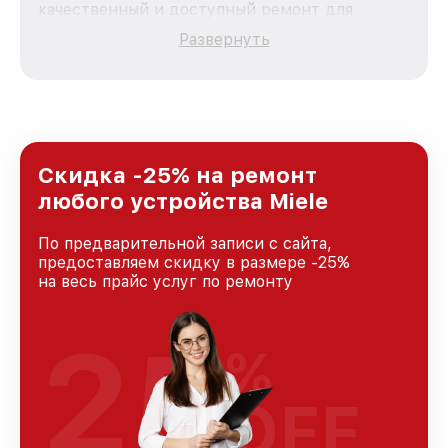
качественный и доступный ремонт для
каждого пользователя продукции Miele, вне
Развернуть
зависимости от сложности поломки. Мы
стремимся к тому, чтобы каждый клиент был
удовлетворен скоростью и качеством
предоставляемых услуг. Наша цель — стать
лучшим сервисным центром Miele в городе
Москве, постоянно повышая уровень доверия
и лояльности наших клиентов.
Скидка -25% на ремонт
любого устройства Miele
По предварительной записи с сайта,
предоставляем скидку в размере -25%
на весь прайс услуг по ремонту
25
%
OFF