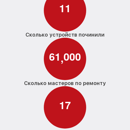
1
1
Замена заливного шланга с системой
от 1100₽
Аквастоп G 1171 Vi Miele
Замена заливного шланга G 1171 Vi Miele
от 850₽
Сколько устройств починили
6
1
0
0
0
,
Сколько мастеров по ремонту
1
7