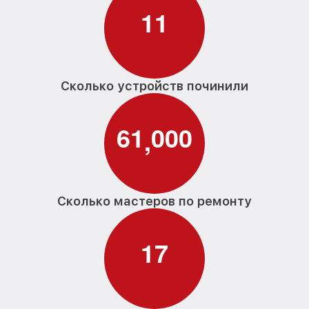
1
1
Замена прессостата G 1220 SCi Miele
от 1590₽
Замена П-образного уплотнителя
от 1600₽
дверцы G 1220 SCi Miele
Замена нижнего уплотнителя дверцы G
Сколько устройств починили
от 1000₽
1220 SCi Miele
Замена заливного шланга с системой
от 1100₽
6
1
0
0
0
Аквастоп G 1220 SCi Miele
,
Замена заливного шланга G 1220 SCi
от 850₽
Miele
Сколько мастеров по ремонту
1
7