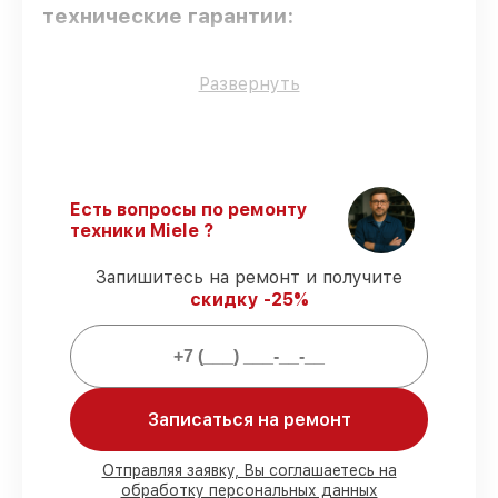
технические гарантии:
Только фирменные комплектующие
–
Развернуть
для всех видов сервиса применяются
исключительно оригинальные детали.
Квалифицированные специалисты
–
все работники проходят обязательное
обучение и ежегодную аттестацию, что
Есть вопросы по ремонту
подтверждает их уровень мастерства.
техники Miele ?
Выполнение работ вовремя
–
восстановление посудомоечной машины
Запишитесь на ремонт и получите
G 1220 SCi выполняется строго в
скидку -25%
оговоренные сроки.
Гарантийное обслуживание
–
предоставляем официальное
гарантийное сопровождение после
починки.
Записаться на ремонт
Мы гарантируем:
Отправляя заявку, Вы соглашаетесь на
обработку персональных данных