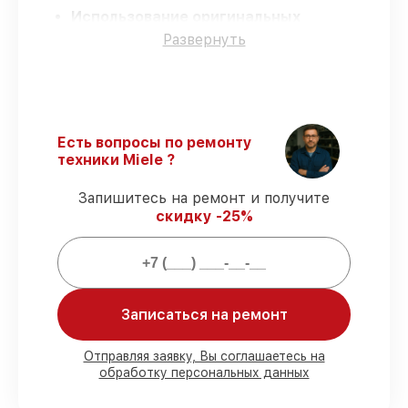
Использование оригинальных
запчастей
– только подлинные
Развернуть
комплектующие.
Опытные мастера
– все работники
проходят обязательное обучение и
ежегодную аттестацию, что
подтверждает их уровень мастерства.
Есть вопросы по ремонту
Выполнение работ вовремя
–
техники Miele ?
соблюдаем сроки сервиса
посудомоечной машины G 1230 SC,
Запишитесь на ремонт и получите
согласованные с клиентом.
скидку -25%
Подтвержденная гарантия
–
предоставляем официальное
гарантийное сопровождение после
починки.
Записаться на ремонт
Мы гарантируем:
Отправляя заявку, Вы соглашаетесь на
обработку персональных данных
80%
работ с возможностью
присутствовать