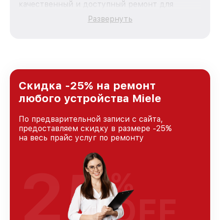
качественный и доступный ремонт для
каждого пользователя продукции Miele, вне
Развернуть
зависимости от сложности поломки. Мы
стремимся к тому, чтобы каждый клиент был
удовлетворен скоростью и качеством
предоставляемых услуг. Наша цель — стать
лучшим сервисным центром Miele в городе
Москве, постоянно повышая уровень доверия
и лояльности наших клиентов.
Скидка -25% на ремонт
любого устройства Miele
По предварительной записи с сайта,
предоставляем скидку в размере -25%
на весь прайс услуг по ремонту
25
%
OFF