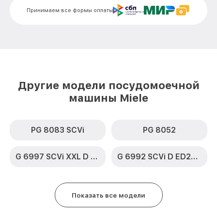
от 1000₽
SC Miele
Принимаем все формы оплаты
Чистка заливного фильтра-сеточки G
от 850₽
1230 SC Miele
Ремонт циркуляционного насоса G 1230
от 2200₽
SC Miele
Ремонт теплообменника G 1230 SC Miele
от 2000₽
Другие модели посудомоечной
машины Miele
Ремонт стакана моечного бака G 1230
от 1600₽
SC Miele
Ремонт механизма замка G 1230 SC
от 1200₽
PG 8083 SCVi
PG 8052
Miele
Ремонт или замена системы защиты от
от 1800₽
G 6997 SCVi XXL D ED230 2,0 k2o
G 6992 SCVi D ED230 2,0 k2o
протечек G 1230 SC Miele
Ремонт или замена пружины дверцы G
от 1200₽
1230 SC Miele
Показать все модели
Замена платы сенсорного управления G
от 1100₽
1230 SC Miele