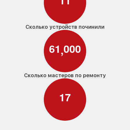
1
1
Замена П-образного уплотнителя
от 1600₽
дверцы G 1230 SC Miele
Замена нижнего уплотнителя дверцы G
от 1000₽
1230 SC Miele
Сколько устройств починили
Замена заливного шланга с системой
от 1100₽
Аквастоп G 1230 SC Miele
6
1
0
0
0
,
Замена заливного шланга G 1230 SC
от 850₽
Miele
Сколько мастеров по ремонту
1
7