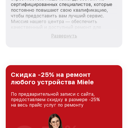
сертифицированных специалистов, которые
постоянно повышают свою квалификацию,
чтобы предоставить вам лучший сервис.
Миссия нашего центра — обеспечить
качественный и доступный ремонт для
каждого пользователя продукции Miele, вне
Развернуть
зависимости от сложности поломки. Мы
стремимся к тому, чтобы каждый клиент был
удовлетворен скоростью и качеством
предоставляемых услуг. Наша цель — стать
лучшим сервисным центром Miele в городе
Москве, постоянно повышая уровень доверия
и лояльности наших клиентов.
Скидка -25% на ремонт
любого устройства Miele
По предварительной записи с сайта,
предоставляем скидку в размере -25%
на весь прайс услуг по ремонту