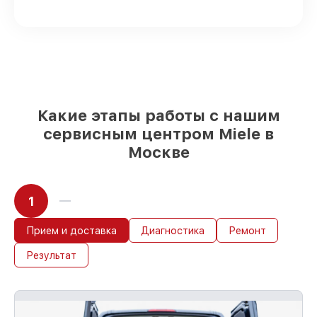
посудомоечных машин на складе или
доступны для срочного заказа
Качественные реплики и
оригинальные детали по вашему
выбору
– под любые финансовые
возможности
85%
работ в течение пары часов, при
немедленном начале работ
Какие этапы работы с нашим
сервисным центром Miele в
Москве
1
Прием и доставка
Диагностика
Ремонт
Результат