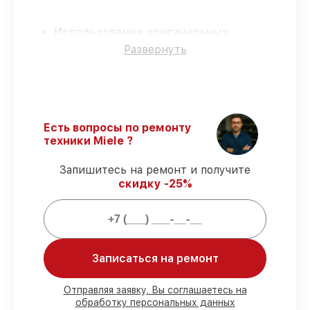
Использование оригинальных
запчастей
– гарантируем использование
Развернуть
фирменных запчастей для обслуживания.
Сертифицированные инженеры
–
мастера проходят строгий отбор и
регулярное обучение.
Соблюдение сроков починки
–
Есть вопросы по ремонту
соблюдаем сроки сервиса
техники Miele ?
посудомоечной машины G 1272 SCVi,
согласованные с клиентом.
Запишитесь на ремонт и получите
Гарантийное обслуживание
–
скидку -25%
обслуживаем посудомоечных машин
всегда со строгим соблюдением
гарантийных обязательств.
Мы гарантируем:
Записаться на ремонт
80%
работ под контролем клиента
Отправляя заявку, Вы соглашаетесь на
обработку персональных данных
90%
комплектующих для