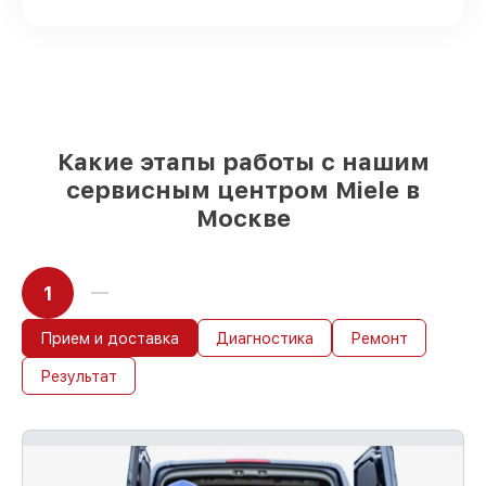
качественные реплики на ваш выбор
–
с учётом всех запросов
85%
работ за 1–2 часа, если мастер
приступает к восстановлению сразу
Какие этапы работы с нашим
сервисным центром Miele в
Москве
1
Прием и доставка
Диагностика
Ремонт
Результат