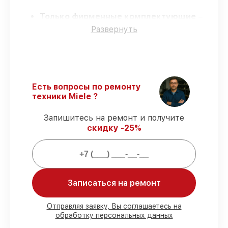
Только фирменные комплектующие
–
только подлинные комплектующие.
Развернуть
Квалифицированные специалисты
–
проверенные специалисты с опытом и
сертификацией.
Соблюдение сроков починки
–
гарантируем завершение работ без
Есть вопросы по ремонту
задержек.
техники Miele ?
Подтвержденная гарантия
–
предоставляем официальное
Запишитесь на ремонт и получите
гарантийное сопровождение после
скидку -25%
починки.
Мы гарантируем:
Записаться на ремонт
80%
работ с возможностью наблюдения
90%
комплектующих для
посудомоечных машин на складе или
Отправляя заявку, Вы соглашаетесь на
обработку персональных данных
быстро поставляются
Оригинальные запчасти и