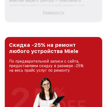
Миссия нашего центра — обеспечить
качественный и доступный ремонт для
каждого пользователя продукции Miele, вне
Развернуть
зависимости от сложности поломки. Мы
стремимся к тому, чтобы каждый клиент был
удовлетворен скоростью и качеством
предоставляемых услуг. Наша цель — стать
лучшим сервисным центром Miele в городе
Москве, постоянно повышая уровень доверия
и лояльности наших клиентов.
Скидка -25% на ремонт
любого устройства Miele
По предварительной записи с сайта,
предоставляем скидку в размере -25%
на весь прайс услуг по ремонту
25
%
OFF