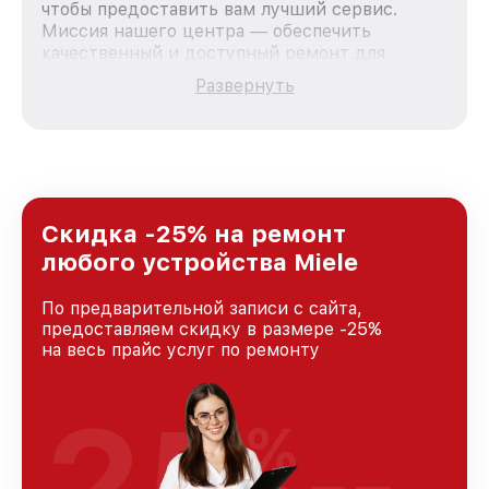
чтобы предоставить вам лучший сервис.
Миссия нашего центра — обеспечить
качественный и доступный ремонт для
каждого пользователя продукции Miele, вне
Развернуть
зависимости от сложности поломки. Мы
стремимся к тому, чтобы каждый клиент был
удовлетворен скоростью и качеством
предоставляемых услуг. Наша цель — стать
лучшим сервисным центром Miele в городе
Москве, постоянно повышая уровень доверия
и лояльности наших клиентов.
Скидка -25% на ремонт
любого устройства Miele
По предварительной записи с сайта,
предоставляем скидку в размере -25%
на весь прайс услуг по ремонту
25
%