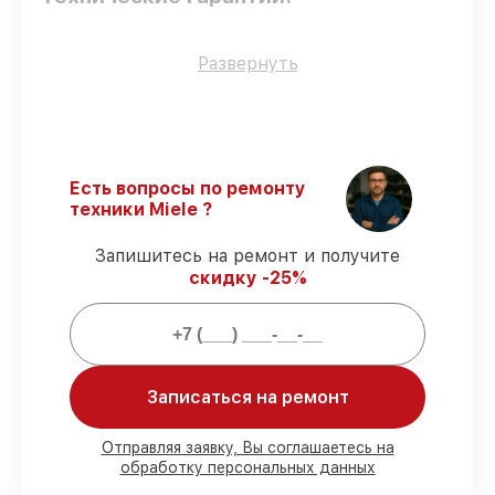
Только фирменные комплектующие
–
Развернуть
для всех видов сервиса применяются
исключительно оригинальные детали.
Сертифицированные инженеры
–
мастера проходят строгий отбор и
регулярное обучение.
Есть вопросы по ремонту
Выполнение работ вовремя
–
техники Miele ?
гарантируем завершение работ без
задержек.
Запишитесь на ремонт и получите
Подтвержденная гарантия
–
скидку -25%
обслуживаем посудомоечных машин
всегда со строгим соблюдением
гарантийных обязательств.
Мы гарантируем:
Записаться на ремонт
80%
работ с возможностью
Отправляя заявку, Вы соглашаетесь на
обработку персональных данных
присутствовать
90%
комплектующих для