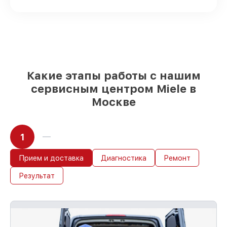
посудомоечных машин на складе или
быстро поставляются
Качественные реплики и
оригинальные детали по вашему
выбору
– под любые финансовые
возможности
85%
работ в течение пары часов, если
Какие этапы работы с нашим
мастер приступает к восстановлению
сервисным центром Miele в
сразу
Москве
1
Прием и доставка
Диагностика
Ремонт
Результат