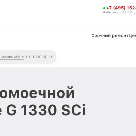
+7 (495) 152
Работаем с
09:00
д
Срочный ремонт
Це
машин Miele
/
G 1330 SCi IX
домоечной
 G 1330 SCi