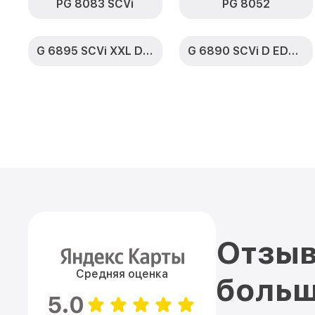
PG 8083 SCVi
PG 8052
G 6895 SCVi XXL D ED230 2,0 k2o
G 6890 SCVi D ED230 2,0 k2o
Отзыв
Средняя оценка
больш
5.0