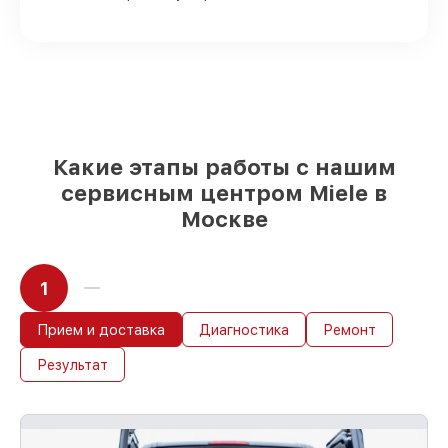
Качественные реплики и
оригинальные детали по вашему
выбору
– под любые финансовые
возможности
85%
работ в течение пары часов, при
немедленном начале работ
Какие этапы работы с нашим
сервисным центром Miele в
Москве
1
Прием и доставка
Диагностика
Ремонт
Результат