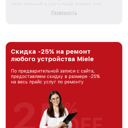
качественный и доступный ремонт для
каждого пользователя продукции Miele, вне
Развернуть
зависимости от сложности поломки. Мы
стремимся к тому, чтобы каждый клиент был
удовлетворен скоростью и качеством
предоставляемых услуг. Наша цель — стать
лучшим сервисным центром Miele в городе
Москве, постоянно повышая уровень доверия
и лояльности наших клиентов.
Скидка -25% на ремонт
любого устройства Miele
По предварительной записи с сайта,
предоставляем скидку в размере -25%
на весь прайс услуг по ремонту
25
%
OFF