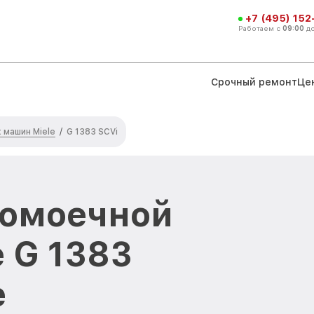
+7 (495) 152
Работаем с
09:00
д
Срочный ремонт
Це
машин Miele
/
G 1383 SCVi
домоечной
 G 1383
е