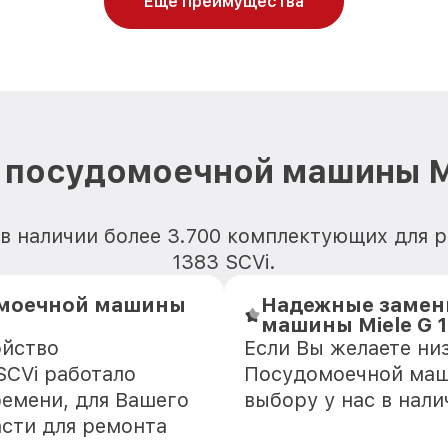
Еще преимущества
 посудомоечной машины Mi
 в наличии более 3.700 комплектующих для 
1383 SCVi.
омоечной машины
Надежные замен
машины Miele G 1
ойство
Если Вы желаете ни
SCVi работало
Посудомоечной маши
ремени, для Вашего
выбору у нас в нал
асти для ремонта