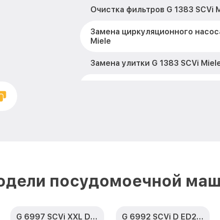
Очистка фильтров G 1383 SCVi M
Замена циркуляционного насоса
Miele
Замена улитки G 1383 SCVi Miel
Замена сливного шланга G 1383 
Замена сливного насоса G 1383 
Ремонт или замена петли двери
Miele
Чистка заливного фильтра-сето
SCVi Miele
одели посудомоечной маш
Ремонт циркуляционного насоса
Miele
G 6997 SCVi XXL D ED230 2,0 k2o
G 6992 SCVi D ED230 2,0 k2o