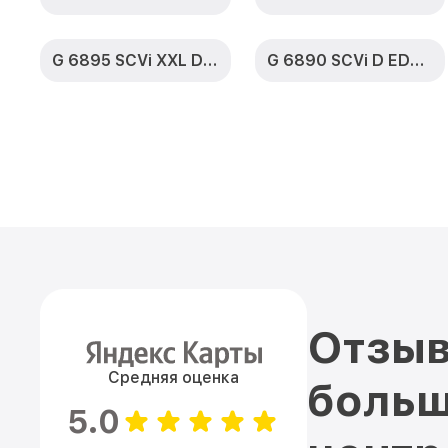
G 6895 SCVi XXL D ED230 2,0 k2o
G 6890 SCVi D ED230 2,0 k2o
Отзыв
Средняя оценка
больш
5.0