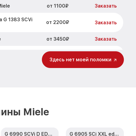
от 1100₽
iele
Заказать
 G 1383 SCVi
от 2200₽
Заказать
от 3450₽
e
Заказать
от 1250₽
SCVi Miele
Заказать
Здесь нет моей поломки
от 1590₽
SCVi Miele
Заказать
 G 1383 SCVi
от 1000₽
Заказать
чки G 1383
от 850₽
Заказать
ины Miele
 G 1383 SCVi
от 2200₽
Заказать
G 6990 SCVi D ED230 2,1 k2o
G 6905 SCi XXL edst/clst