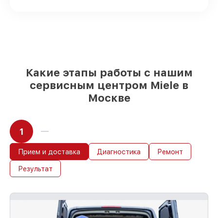
посудомоечных машин имеются в
наличии или быстро поставляются
Подбор оригинальных комплектующих
и надежных реплик с возможностью
выбрать
– с учётом всех запросов
85%
работ в течение пары часов, при
условии, что обслуживание началось
Какие этапы работы с нашим
сразу
сервисным центром Miele в
Москве
1
Прием и доставка
Диагностика
Ремонт
Результат