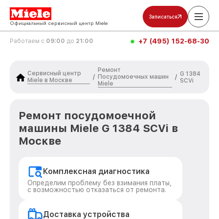
Записаться
Официальный сервисный центр Miele
+7 (495) 152-68-30
Работаем с
09:00
до
21:00
Ремонт
Сервисный центр
G 1384
Посудомоечных машин
/
/
Miele в Москве
SCVi
Miele
Ремонт посудомоечной
машины Miele G 1384 SCVi в
Москве
Комплексная диагностика
Определим проблему без взимания платы,
с возможностью отказаться от ремонта.
Доставка устройства