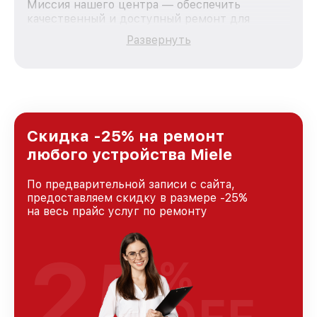
Миссия нашего центра — обеспечить
качественный и доступный ремонт для
каждого пользователя продукции Miele, вне
Развернуть
зависимости от сложности поломки. Мы
стремимся к тому, чтобы каждый клиент был
удовлетворен скоростью и качеством
предоставляемых услуг. Наша цель — стать
лучшим сервисным центром Miele в городе
Москве, постоянно повышая уровень доверия
и лояльности наших клиентов.
Скидка -25% на ремонт
любого устройства Miele
По предварительной записи с сайта,
предоставляем скидку в размере -25%
на весь прайс услуг по ремонту
25
%