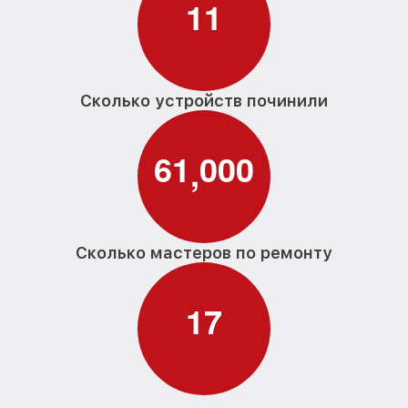
1
1
Замена прессостата G 1532 SCi Miele
от 1590₽
Замена П-образного уплотнителя
от 1600₽
дверцы G 1532 SCi Miele
Замена нижнего уплотнителя дверцы G
Сколько устройств починили
от 1000₽
1532 SCi Miele
Замена заливного шланга с системой
от 1100₽
6
1
0
0
0
Аквастоп G 1532 SCi Miele
,
Замена заливного шланга G 1532 SCi
от 850₽
Miele
Сколько мастеров по ремонту
1
7