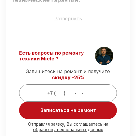
технические гарантии:
Использование оригинальных
Развернуть
запчастей
– для всех видов сервиса
применяются исключительно
оригинальные детали.
Квалифицированные специалисты
–
проверенные специалисты с опытом и
Есть вопросы по ремонту
сертификацией.
техники Miele ?
Точное соблюдение сроков
–
восстановление посудомоечной машины
Запишитесь на ремонт и получите
G 1532 SCi выполняется строго в
скидку -25%
оговоренные сроки.
Сервис с гарантией
– обслуживаем
посудомоечных машин всегда со
строгим соблюдением гарантийных
обязательств.
Записаться на ремонт
Мы гарантируем:
Отправляя заявку, Вы соглашаетесь на
обработку персональных данных